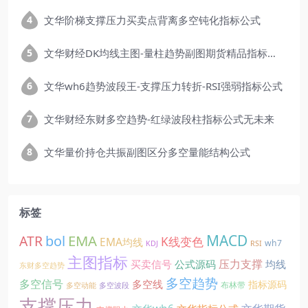
文华阶梯支撑压力买卖点背离多空钝化指标公式
文华财经DK均线主图-量柱趋势副图期货精品指标公式
文华wh6趋势波段王-支撑压力转折-RSI强弱指标公式
文华财经东财多空趋势-红绿波段柱指标公式无未来
文华量价持仓共振副图区分多空量能结构公式
标签
EMA
MACD
ATR
bol
K线变色
EMA均线
wh7
KDJ
RSI
主图指标
压力支撑
买卖信号
公式源码
均线
东财多空趋势
多空趋势
多空信号
多空线
指标源码
布林带
多空动能
多空波段
支撑压力