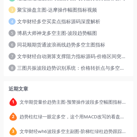
聚宝操盘主图-达摩操作幅图指标视频
3
文华财经多空买卖点指标源码深度解析
4
博易大师神龙多空主图-波段趋势幅图
5
同花顺期货通波浪画线趋势多空主图指标
6
文华财经自动测算支撑阻力指标源码-价格区间突破多空
7
三图共振波段趋势识别系统：价格转折点与多空动能分析
8
近期文章
文华期货量价趋势主图-预警操作波段多空幅图指标公式
趋势柱红绿一眼定多空，这个用MACD改写的看盘指标，把顶底信号可视化后简单多了
文华财经wh6波段多空主副图-阶梯红绿柱趋势跟踪指标公式