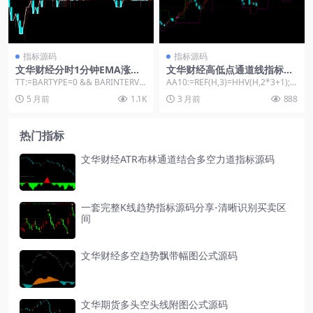
指标源码
指标源码
文华财经分时1分钟EMA涨停
文华财经高低点通道线指标公
判断指标-红绿黄粗线标注均线
式
TT:=BARTYPE=0 && BARINTERVA
AA10:=REF(H,3)=HHV(H,2*3+1); B
趋势源码
L=1; ...
A10:=FILTE...
5 月前
1.1K
3 月前
888
热门指标
文华财经ATR布林通道结合多空力道指标源码
一套完整K线趋势指标源码分享-清晰识别买卖区
间
文华财经多空趋势飘带幅图公式源码
文华期货多头空头线附图公式源码