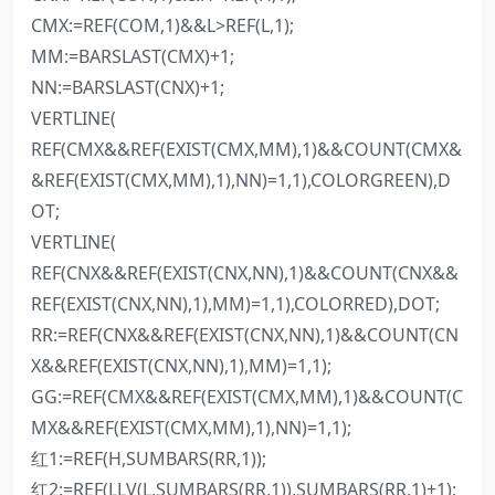
CMX:=REF(COM,1)&&L>REF(L,1);
MM:=BARSLAST(CMX)+1;
NN:=BARSLAST(CNX)+1;
VERTLINE(
REF(CMX&&REF(EXIST(CMX,MM),1)&&COUNT(CMX&
&REF(EXIST(CMX,MM),1),NN)=1,1),COLORGREEN),D
OT;
VERTLINE(
REF(CNX&&REF(EXIST(CNX,NN),1)&&COUNT(CNX&&
REF(EXIST(CNX,NN),1),MM)=1,1),COLORRED),DOT;
RR:=REF(CNX&&REF(EXIST(CNX,NN),1)&&COUNT(CN
X&&REF(EXIST(CNX,NN),1),MM)=1,1);
GG:=REF(CMX&&REF(EXIST(CMX,MM),1)&&COUNT(C
MX&&REF(EXIST(CMX,MM),1),NN)=1,1);
红1:=REF(H,SUMBARS(RR,1));
红2:=REF(LLV(L,SUMBARS(RR,1)),SUMBARS(RR,1)+1);