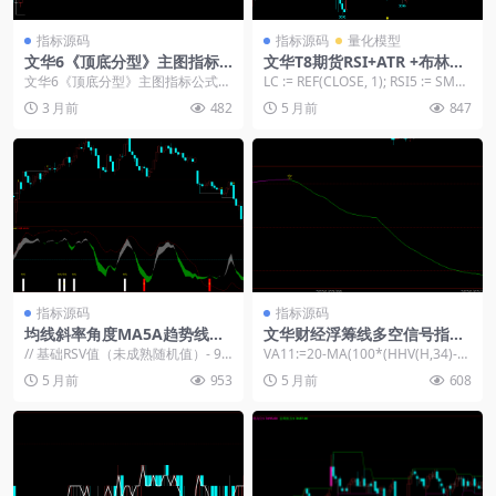
指标源码
指标源码
量化模型
文华6《顶底分型》主图指标
文华T8期货RSI+ATR +布林带
公式源码
多空策略源码-均线交叉自动开
文华6《顶底分型》主图指标公式源
LC := REF(CLOSE, 1); RSI5 := SMA
平仓带止损
码： 孤立高点:=H>REF(H,1)&a...
(MAX(CLO...
3 月前
482
5 月前
847
指标源码
指标源码
均线斜率角度MA5A趋势线画
文华财经浮筹线多空信号指标-
线量化交易策略
34/72周期高低价计算公式源
// 基础RSV值（未成熟随机值）- 9
VA11:=20-MA(100*(HHV(H,34)-
码
周期 RSV9 := (CLOSE &#...
C)/(HHV(H,34)...
5 月前
953
5 月前
608