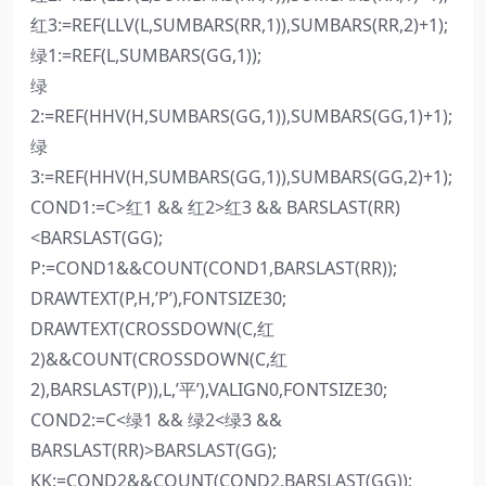
红3:=REF(LLV(L,SUMBARS(RR,1)),SUMBARS(RR,2)+1);
绿1:=REF(L,SUMBARS(GG,1));
绿
2:=REF(HHV(H,SUMBARS(GG,1)),SUMBARS(GG,1)+1);
绿
3:=REF(HHV(H,SUMBARS(GG,1)),SUMBARS(GG,2)+1);
COND1:=C>红1 && 红2>红3 && BARSLAST(RR)
<BARSLAST(GG);
P:=COND1&&COUNT(COND1,BARSLAST(RR));
DRAWTEXT(P,H,’P’),FONTSIZE30;
DRAWTEXT(CROSSDOWN(C,红
2)&&COUNT(CROSSDOWN(C,红
2),BARSLAST(P)),L,’平’),VALIGN0,FONTSIZE30;
COND2:=C<绿1 && 绿2<绿3 &&
BARSLAST(RR)>BARSLAST(GG);
KK:=COND2&&COUNT(COND2,BARSLAST(GG));