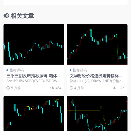
相关文章
指标源码
指标源码
三阳三阴反转指标源码-箱体通
文华财经价格连线走势指标源
道+黄色白色双线抓拐点
码高低点自动标记
AA:=ISUP&&REF(EVERY(ISDOWN,
价格:(H+L)/2; DRAWLINE3(价格>R
3),1)...
EF(价格,1),价格...
5 月前
454
4 月前
1.2K