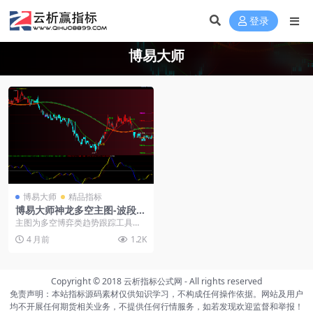
登录
博易大师
博易大师
精品指标
博易大师神龙多空主图-波段趋
势幅图
主图为多空博弈类趋势跟踪工具，
核心通过红绿 K 线、多色趋势带
4 月前
1.2K
（绿 / 黄 / ...
Copyright © 2018
云析指标公式网
- All rights reserved
免责声明：本站指标源码素材仅供知识学习，不构成任何操作依据。网站及用户
均不开展任何期货相关业务，不提供任何行情服务，如若发现欢迎监督和举报！