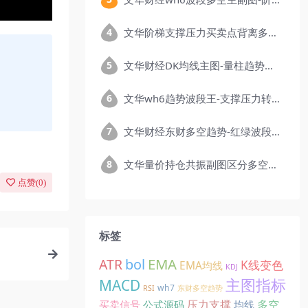
文华阶梯支撑压力买卖点背离多空钝化指标公式
文华财经DK均线主图-量柱趋势副图期货精品指标公式
文华wh6趋势波段王-支撑压力转折-RSI强弱指标公式
文华财经东财多空趋势-红绿波段柱指标公式无未来
文华量价持仓共振副图区分多空量能结构公式
点赞(
0
)
标签
EMA
ATR
bol
K线变色
EMA均线
KDJ
主图指标
MACD
wh7
RSI
东财多空趋势
压力支撑
多空
买卖信号
公式源码
均线