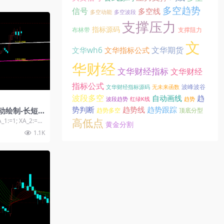
多空趋势
信号
多空线
多空动能
多空波段
支撑压力
指标源码
布林带
支撑阻力
文
文华期货
文华wh6
文华指标公式
华财经
文华财经指标
文华财经
指标公式
波峰波谷
文华财经指标源码
无未来函数
波段多空
自动画线
趋
波段趋势
红绿K线
趋势
趋势线
势判断
趋势跟踪
动绘制-长短
趋势多空
顶底分型
线
高低点
=1; XA_2:=5;
黄金分割
1.1K