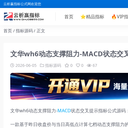
云析赢指标公式网欢迎您
首页
⭐
精品指标
🔥
VIP
首页
指标源码
正文
文华wh6动态支撑阻力-MACD状态
2026-06-05
指标源码
0
0
67
文华wh6动态支撑阻力-
MACD
状态交叉提示指标公式源码
一款基于昨日收盘价与当日高低点计算七档动态支撑阻力的