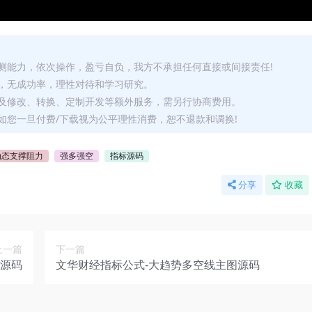
测能力，依次操作，盈亏自负，我方不承担任何直接或间接责任!
，无成功率，理性对待和学习研究。
及修改、转换、定制开发等额外服务，需另行协商费用。
如您一旦付费/下载视为公平理性消费，恕不退款和调换!
动态支撑阻力
强多强空
指标源码
分享
收藏
上一篇
下一篇
源码
文华财经指标公式-大趋势多空线主图源码