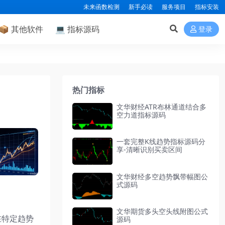
未来函数检测
新手必读
服务项目
指标安装
📦
其他软件
💻
指标源码
登录
热门指标
文华财经ATR布林通道结合多
空力道指标源码
一套完整K线趋势指标源码分
享-清晰识别买卖区间
文华财经多空趋势飘带幅图公
式源码
文华期货多头空头线附图公式
在特定趋势
源码