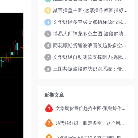
聚宝操盘主图-达摩操作幅图指标视频
3
文华财经多空买卖点指标源码深度解析
4
博易大师神龙多空主图-波段趋势幅图
5
同花顺期货通波浪画线趋势多空主图指标
6
文华财经自动测算支撑阻力指标源码-价格区间突破多空
7
三图共振波段趋势识别系统：价格转折点与多空动能分析
8
近期文章
文华期货量价趋势主图-预警操作波段多空幅图指标公式
趋势柱红绿一眼定多空，这个用MACD改写的看盘指标，把顶底信号可视化后简单多了
文华财经wh6波段多空主副图-阶梯红绿柱趋势跟踪指标公式