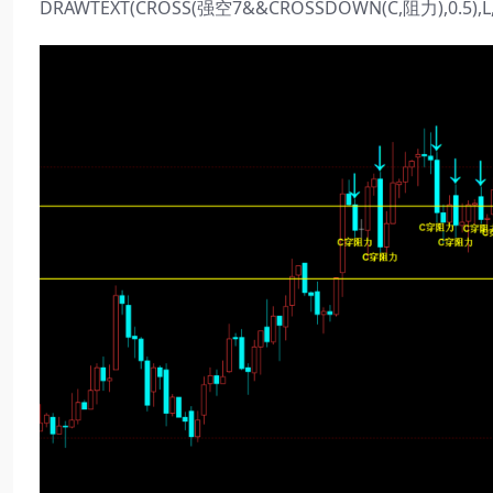
DRAWTEXT(CROSS(强空7&&CROSSDOWN(C,阻力),0.5),L,