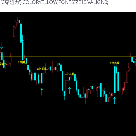
’C穿阻力’),COLORYELLOW,FONTSIZE13,VALIGN0;