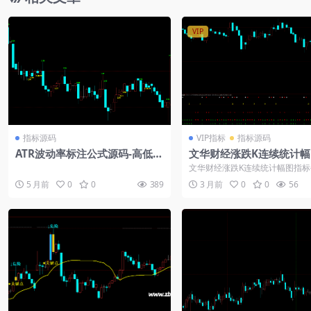
VIP
指标源码
VIP指标
指标源码
ATR波动率标注公式源码-高低点
文华财经涨跌K连续统计幅
数值显示指标编写
标公式
文华财经涨跌K连续统计幅图指标
K线涨跌统计123…..，第一...
5 月前
0
0
389
3 月前
0
0
56