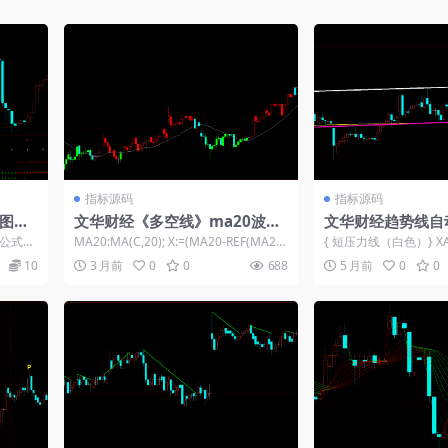
指标源码
指标源码
图指
文华财经《多空线》ma20波段
文华财经趋势线自
趋势转折主图
周期高低点精准连
公式：
MA20:MA(C,20); X:=(MA20-REF(MA20,
{ 短压力线（白色）} XA_1:
1)); UP...
XA_4:=REF(...
10
3 月前
0
0
688
5 月前
0
0