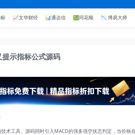
指标
📈
文华财经
📊
通达信
💹
同花顺
📉
博易大师
交叉提示指标公式源码
：
技术工具。源码同时引入MACD的强多强空状态判定，当价格