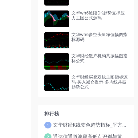
文华wh6波段DK趋势支撑压
力主图公式源码
文华wh6多空头量净值幅图指
标源码
文华财经散户机构共振幅图指
标公式
文华财经买卖双线主图指标源
码-买入减仓提示-多均线共振
趋势公式
排行榜
文华财经K线变色趋势指标_平方根EMA组合公式_红绿波段操盘指标源码
1
通达信通道波段高低点识别与黄金分割线指标公式
2