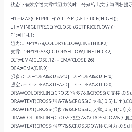
状态下有效穿过支撑或阻力线时，分别给出文字与图标提
H1:=MAX(GETPRICE(‘YCLOSE’),GETPRICE(‘HIGH’));
L1:=MIN(GETPRICE(‘YCLOSE’),GETPRICE(‘LOW’));
P1:=H1-L1;
阻力:L1+P1*7/8,COLORYELLOW,LINETHICK2;
支撑:L1+P1*0.5/8,COLORYELLOW,LINETHICK2;
DIF:=EMA(CLOSE,12) – EMA(CLOSE,26);
DEA:=EMA(DIF,9);
强多7:=DIF<DEA&&DEA<0||DIF>DEA&&DIF<0;
强空7:=DIF>DEA&&DEA>0||DIF<DEA&&DIF>0;
DRAWCOLORKLINE(CROSS(强多7&&CROSS(C,支撑),0.5),
DRAWTEXT(CROSS(强多7&&CROSS(C,支撑),0.5),L,’↑’),CO
DRAWTEXT(CROSS(强多7&&CROSS(C,支撑),0.5),H,’C穿支撑
DRAWCOLORKLINE(CROSS(强空7&&CROSSDOWN(C,阻力),
DRAWTEXT(CROSS(强空7&&CROSSDOWN(C,阻力),0.5),H,’