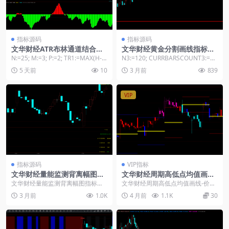
指标源码
指标源码
文华财经ATR布林通道结合多
文华财经黄金分割画线指标公
空力道指标源码
式
N:=25; M:=3; P:=2; TR1:=MAX(H-L,
N3:=120; CURRBARSCOUNT3:=D
MAX(ABS(...
ATACOUNT-BARPO...
5 天前
10
3 月前
839
VIP
指标源码
VIP指标
文华财经量能监测背离幅图指
文华财经周期高低点均值画线-
标源码
价格相对位置识别-多空K变色
文华财经量能监测背离幅图指标源
文华财经周期高低点均值画线-价格
码： //===== 基础参数（文华财经
相对位置识别-多空K变色: 指标日内
3 月前
1.0K
4 月前
1.1K
30
专用，不生...
周期划分，自...