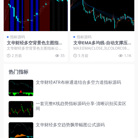
指标源码
指标源码
文华财经多空背景色主图指标
文华EMA多均线-自动支撑压
公式
力线指标源码
文华财经多空背景色主图指标公
MA3:EMA(CLOSE,3),COLORC0808
式： N:=3; A1:=REF(H,N)-HHV(...
0; MA5:EMA(CL...
2 月前
35
5 月前
1.1K
热门指标
文华财经ATR布林通道结合多空力道指标源码
一套完整K线趋势指标源码分享-清晰识别买卖区
间
文华财经多空趋势飘带幅图公式源码