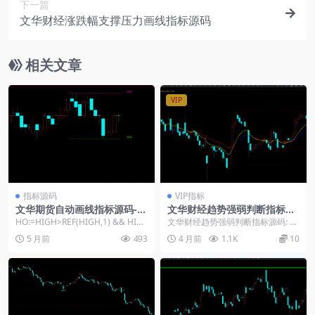
下一篇
文华财经涨跌幅支撑压力画线指标源码
相关文章
VIP
指标源码
VIP指标
文华期货自动画线指标源码-高
文华财经趋势强弱判断指标源
低点压力支撑精准识别系统
码
HO:=HIGH>REF(HIGH,1) && HIG
文华财经趋势强弱判断指标源码: 指
H&...
标以12日、26日指数均线差值形成
5 月前
493
4 月前
1.1K
10
DIFF，...