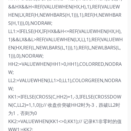
&&HX&&H<REF(VALUEWHEN(HX,H),1),REF(VALUEW
HEN(LX,REF(H,NEWHBARS(H,1))),1),REF(H,NEWHBAR
S(H,1))),0),NODRAW;
LL1:=IFELSE(HX,IF(HX&&H<=REF(VALUEWHEN(HX,H),
1)&&LX&&L>REF(VALUEWHEN(LX,L),1),REF(VALUEWH
EN(HX,REF(L,NEWLBARS(L,1))),1),REF(L,NEWLBARS(L,
1))),0),NODRAW;
HH2:=VALUEWHEN(HH1>0,HH1),COLORRED,NODRA
W;
LL2:=VALUEWHEN(LL1>0,LL1),COLORGREEN,NODRA
W;
KK1:=IFELSE(CROSS(C,HH2)=1,-3,IFELSE(CROSSDOW
N(C,LL2)=1,1,0));// 收盘价突破HH2时为-3，跌破LL2时
为1，否则为0
KK2:=VALUEWHEN(KK1<>0,KK1);// 记录K1非零时的值
WW1:=KK2;