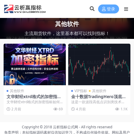
登录
其他软件
主流期货软件，这里基本都可以找到指标！
其他软件
VIP指标
其他软件
文华财经xtrd格式的加密指标
金十数据TradingHero顶底多
如何破解源码
空主图指标源码
文华财经xtrd格式的加密指标如何
这是一款波段高低点识别类技术指
破解源码： 文华财经wh6 wh7系统
标，核心基于高低点峰值函数、局
2 月前
69
4 月前
1.1K
加密的...
部极值筛选与多重过滤...
Copyright © 2018
云析指标公式网
- All rights reserved
免责声明：本站指标源码素材仅供知识学习，不构成任何操作依据。网站及用户