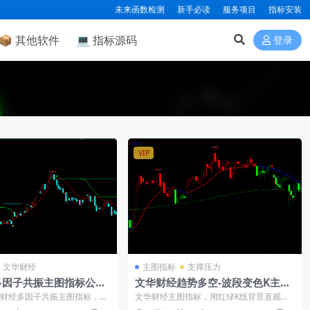
未来函数检测
新手必读
服务项目
指标安装
📦
其他软件
💻
指标源码
登录
VIP
文华财经
主图指标
支撑压力
多因子共振主图指标公式
文华财经趋势多空-波段变色K主图
公式
财经多因子共振主图指标，整
文华财经主图指标，用红绿K线背景直观区
、动量、摆动等多重计算逻
分多空区域，搭配主趋势线、平衡线判断方