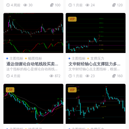
间运行轨道；副图boll带优化红绿柱
聊的这个文华主图指标，属于那种
4 周前
30
100
1 月前
24
120
搭配中轴线，直...
“一看就懂、信号明...
VIP
主图指标
幅图指标
主图指标
支撑压力
通达信缠论自动笔线段买卖点
文华财经轴心点支撑阻力多档
指标公式
自动画线指标公式
这个指标的核心是缠论自动画线与
文华财经轴心点主图指标，根据前
涨停标记的组合。 核心逻辑：通过
一周期高低收盘价自动计算轴心点
4 月前
872
1 月前
23
160
复杂的算法自动识别...
及五档支撑阻力位，并...
VIP
VIP