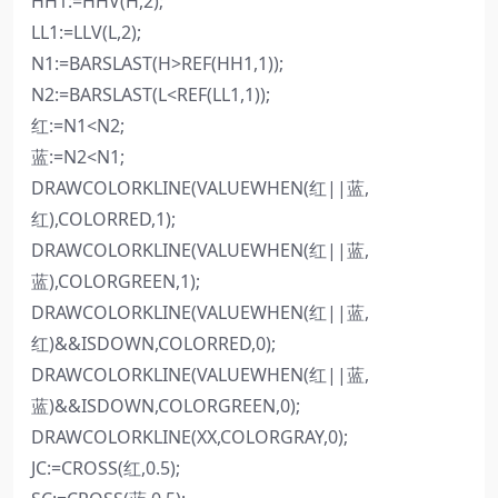
HH1:=HHV(H,2);
LL1:=LLV(L,2);
N1:=BARSLAST(H>REF(HH1,1));
N2:=BARSLAST(L<REF(LL1,1));
红:=N1<N2;
蓝:=N2<N1;
DRAWCOLORKLINE(VALUEWHEN(红||蓝,
红),COLORRED,1);
DRAWCOLORKLINE(VALUEWHEN(红||蓝,
蓝),COLORGREEN,1);
DRAWCOLORKLINE(VALUEWHEN(红||蓝,
红)&&ISDOWN,COLORRED,0);
DRAWCOLORKLINE(VALUEWHEN(红||蓝,
蓝)&&ISDOWN,COLORGREEN,0);
DRAWCOLORKLINE(XX,COLORGRAY,0);
JC:=CROSS(红,0.5);