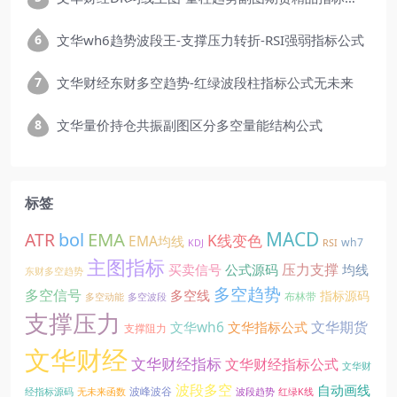
文华wh6趋势波段王-支撑压力转折-RSI强弱指标公式
文华财经东财多空趋势-红绿波段柱指标公式无未来
文华量价持仓共振副图区分多空量能结构公式
标签
EMA
MACD
ATR
bol
K线变色
EMA均线
wh7
KDJ
RSI
主图指标
压力支撑
买卖信号
公式源码
均线
东财多空趋势
多空趋势
多空信号
多空线
指标源码
布林带
多空动能
多空波段
支撑压力
文华期货
文华wh6
文华指标公式
支撑阻力
文华财经
文华财经指标
文华财经指标公式
文华财
波段多空
自动画线
波峰波谷
经指标源码
无未来函数
波段趋势
红绿K线