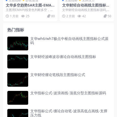
主图指标
抄底逃顶
主图指标
支撑压力
文华多空趋势SAR主图-EMA
文华财经自动画线主图指标源
变色开多逃顶信号公式
码,昨高昨低支撑压力公式
主图用EMA均线变色判断多空，红
文华财经自动画线主图指标源码,昨
绿柱状区域直观展示短期强弱。SA
高昨低支撑压力公式: 文华财经自动
1 月前
25
80
2 月前
42
50
R点标注持仓或空...
画线主图指标源...
热门指标
文华wh6/wh7极点中枢自动画线主图指标公式源
码
文华财经波峰波谷缠论自动画线主图指标
文华财经缠论笔线段主图指标公式
文华指标公式-波浪画线-顶底分型主图指标源码
文华指标公式-缠论自动笔-波浪高低点画线-支撑
压力线