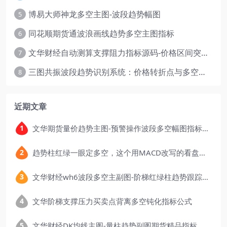
博易大师神龙多空主图-波段趋势幅图
5
同花顺期货通波浪画线趋势多空主图指标
6
文华财经自动测算支撑阻力指标源码-价格区间突破多空
7
三图共振波段趋势识别系统：价格转折点与多空动能分析
8
近期文章
文华期货量价趋势主图-预警操作波段多空幅图指标公式
趋势柱红绿一眼定多空，这个用MACD改写的看盘指标，把顶底信号可视化后简单多了
文华财经wh6波段多空主副图-阶梯红绿柱趋势跟踪指标公式
文华阶梯支撑压力买卖点背离多空钝化指标公式
文华财经DK均线主图-量柱趋势副图期货精品指标公式