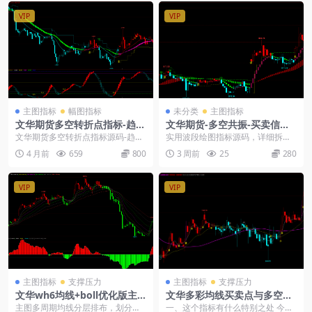
VIP
VIP
主图指标
幅图指标
未分类
主图指标
文华期货多空转折点指标-趋势
文华期货-多空共振-买卖信号
跟踪公式-底部买入逃顶信号
主图公式
文华期货多空转折点指标源码-趋势
实用波段绘图指标源码，详细拆解
跟踪公式-底部买入逃顶信号： 支撑
多段线条、高低点位标记逻辑，上
4 月前
659
800
3 周前
25
280
压力转折多空，...
中下轨道线，附带公式...
VIP
VIP
主图指标
支撑压力
主图指标
支撑压力
文华wh6均线+boll优化版主
文华多彩均线买卖点与多空动
图幅图源码
能主图指标公式
主图多周期均线分层排布，划分区
一、这个指标有什么特别之处 今天