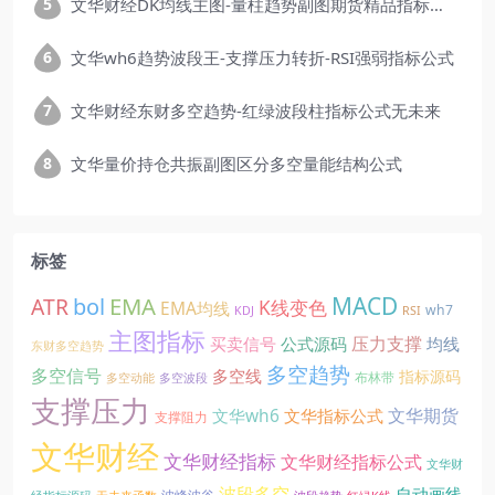
文华财经DK均线主图-量柱趋势副图期货精品指标公式
文华wh6趋势波段王-支撑压力转折-RSI强弱指标公式
文华财经东财多空趋势-红绿波段柱指标公式无未来
文华量价持仓共振副图区分多空量能结构公式
标签
EMA
MACD
ATR
bol
K线变色
EMA均线
wh7
KDJ
RSI
主图指标
压力支撑
买卖信号
公式源码
均线
东财多空趋势
多空趋势
多空信号
多空线
指标源码
布林带
多空动能
多空波段
支撑压力
文华期货
文华wh6
文华指标公式
支撑阻力
文华财经
文华财经指标
文华财经指标公式
文华财
波段多空
自动画线