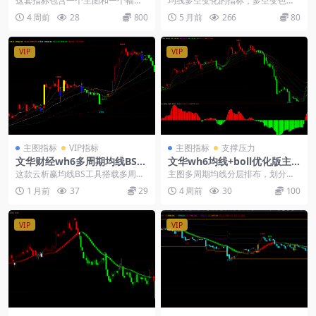
这套指标包含一个主图和一个幅
均线多空变化的指标，多空变色均
图，主图是支撑压力转折，红绿柱
线，利用均线的金叉和死叉，以及
4 周前
28
800
5 月前
266
80
趋势涨跌变化。同时有一...
多头排列，空头排列。...
VIP
VIP
主图指标
VIP指标
主图指标
支撑压力
文华财经wh6多周期均线BS指
文华wh6均线+boll优化版主
标
图幅图源码
这款云析赢均线BS工具搭载多周期
主图多周期均线分层排布，划分区
均线，自动标出 B、S参考信号，依
间运行轨道；副图boll带优化红绿柱
1 月前
37
29
4 周前
30
100
靠均线区间划分...
搭配中轴线，直...
VIP
VIP