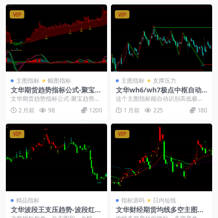
VIP
VIP
主图指标
幅图指标
主图指标
支撑压力
文华期货趋势指标公式-聚宝趋
文华wh6/wh7极点中枢自动
势王-macd波段幅图
画线主图指标公式源码
文华期货趋势指标公式-聚宝趋势王-
这个主图指标能自动识别高低极
macd波段幅图： 适用文华财经软
点，画出红绿转折线和高低点画线
2 月前
98
1200
1 月前
225
180
件wh6 ...
框，帮助判断价格运行轨...
VIP
VIP
精品指标
指标源码
日内短线
文华波段王支压趋势-波段红绿
文华财经期货均线多空主图指
柱-顶底预警
标源码