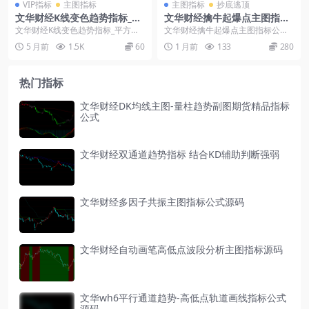
VIP指标
主图指标
主图指标
抄底逃顶
文华财经K线变色趋势指标_平
文华财经擒牛起爆点主图指标
方根EMA组合公式_红绿波段
公式-操盘线多空EMA均线系
文华财经K线变色趋势指标_平方根E
文华财经擒牛起爆点主图指标公式-
操盘指标源码
统-筹码突破买点预警-黄金分
MA组合公式_红绿波段操盘指标源
操盘线多空EMA均线系统-筹码突破
5 月前
1.5K
60
1 月前
133
280
割压力支撑-波段低吸高抛神器
码： 红柱看多...
买点预警-黄金...
热门指标
文华财经DK均线主图-量柱趋势副图期货精品指标
公式
文华财经双通道趋势指标 结合KD辅助判断强弱
文华财经多因子共振主图指标公式源码
文华财经自动画笔高低点波段分析主图指标源码
文华wh6平行通道趋势-高低点轨道画线指标公式
源码