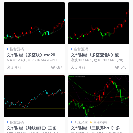
指标源码
指标源码
文华财经《多空线》ma20波
文华财经《多空变色k》波段
段趋势转折主图
判断主图源码
MA20:MA(C,20); X:=(MA20-REF(M
浪线:=EMA(C,3); BB:=EMA(C,20);
A20,1)); UP...
过滤:=1; PJX:...
3 月前
687
3 月前
548
指标源码
无未来函
主图指标
文华财经《月线画框》主图指
文华财经《三板斧boll》多空
标源码
趋势顶底指标公式