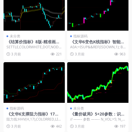
未分类
指标源码
《结算价指标》8版-精准画线-
《文华6变色K线指标》智能量
规避波动-趋势参考-公式源码
价拐点公式-自动标记强弱K线-
SETTLE,COLORWHITE,DOT,NODR
A0A:=ISUP&&REF(ISDOWN,1); B0
分享
简易技术分析工具源码
AW,NOTEXT; //S...
B:=I...
3 月前
221
3 月前
963
指标源码
未分类
《文华6支撑阻力指标》17周
《量价破局》5+20参数：识别
期自动划线工具-解决盘口判断
诱空诱多陷阱，红绿背景锁定
阻力线:HHV(H,17),COLORRED,LIN
// ——– 参数 ——– N_VOL:=5; N_T
难题-智能识别高低位压力支撑
顺势方向
ETHICK2; 支撑线:L...
REND:=20; // ...
3 月前
442
3 月前
197
源码