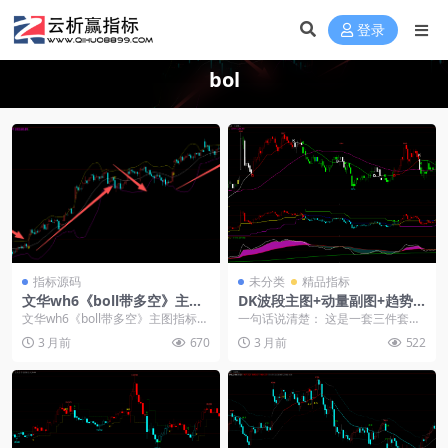
登录
bol
指标源码
未分类
精品指标
文华wh6《boll带多空》主图
DK波段主图+动量副图+趋势
指标源码
副图：三屏联动看趋势，信号
文华wh6《boll带多空》主图指标源
一句话说清楚： 这是一套三件套组
不打架
码： 上限线:MA(CLOSE,20); ...
合：一个主图看方向，两个副图相
3 月前
670
3 月前
522
互验证。主图出信号...