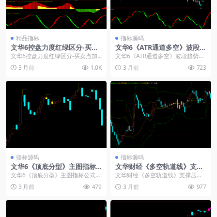
精品指标
指标源码
文华6控盘力度红绿区分-买卖
文华6《ATR通道多空》波段趋
点加减仓提示指标使用介绍！
势王主图幅图指标
文华6控盘力度红绿区分-买卖点加
文华6《ATR通道多空》波段趋势王
减仓提示指标使用介绍： 飞龙波段
主图幅图指标：一个主图+一个幅
3 月前
1.0K
3 月前
723
2指标系统主图+...
图，无未来函数，...
指标源码
指标源码
文华6《顶底分型》主图指标
文华财经《多空轨道线》支撑
公式源码
压力多空止损线
文华6《顶底分型》主图指标公式源
文华财经《多空轨道线》支撑压力
码： 孤立高点:=H>REF(H,1)&a...
多空止损线 N1:=5; N2:=10; N3:=...
3 月前
479
3 月前
977