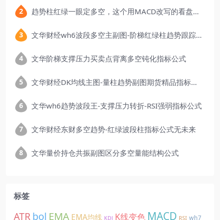
趋势柱红绿一眼定多空，这个用MACD改写的看盘指标，把顶底信号可视化后简单多了
文华财经wh6波段多空主副图-阶梯红绿柱趋势跟踪指标公式
文华阶梯支撑压力买卖点背离多空钝化指标公式
文华财经DK均线主图-量柱趋势副图期货精品指标公式
文华wh6趋势波段王-支撑压力转折-RSI强弱指标公式
文华财经东财多空趋势-红绿波段柱指标公式无未来
文华量价持仓共振副图区分多空量能结构公式
标签
EMA
MACD
ATR
bol
K线变色
EMA均线
wh7
KDJ
RSI