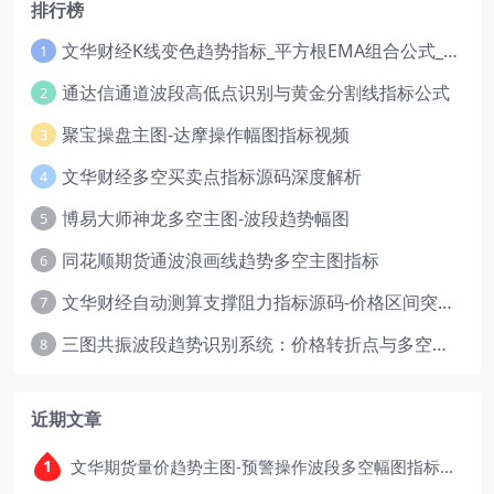
排行榜
文华财经K线变色趋势指标_平方根EMA组合公式_红绿波段操盘指标源码
1
通达信通道波段高低点识别与黄金分割线指标公式
2
聚宝操盘主图-达摩操作幅图指标视频
3
文华财经多空买卖点指标源码深度解析
4
博易大师神龙多空主图-波段趋势幅图
5
同花顺期货通波浪画线趋势多空主图指标
6
文华财经自动测算支撑阻力指标源码-价格区间突破多空
7
三图共振波段趋势识别系统：价格转折点与多空动能分析
8
近期文章
文华期货量价趋势主图-预警操作波段多空幅图指标公式