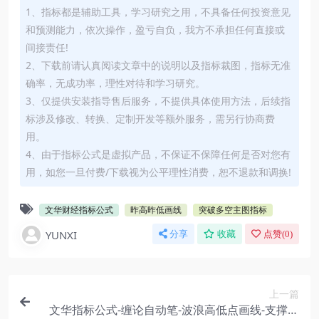
1、指标都是辅助工具，学习研究之用，不具备任何投资意见
和预测能力，依次操作，盈亏自负，我方不承担任何直接或
间接责任!
2、下载前请认真阅读文章中的说明以及指标裁图，指标无准
确率，无成功率，理性对待和学习研究。
3、仅提供安装指导售后服务，不提供具体使用方法，后续指
标涉及修改、转换、定制开发等额外服务，需另行协商费
用。
4、由于指标公式是虚拟产品，不保证不保障任何是否对您有
用，如您一旦付费/下载视为公平理性消费，恕不退款和调换!
文华财经指标公式
昨高昨低画线
突破多空主图指标
YUNXI
分享
收藏
点赞(
0
)
上一篇
文华指标公式-缠论自动笔-波浪高低点画线-支撑压