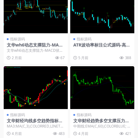
指标源码
指标源码
文华wh6动态支撑阻力-MACD
ATR波动率标注公式源码-高低
状态交叉提示指标公式源码
点数值显示指标编写
文华wh6动态支撑阻力-MACD状态
交叉提示指标公式源码： 一款基于
2 月前
67
5 月前
388
昨日收盘价与...
指标源码
指标源码
文华财经均线多空趋势指标公
文华财经趋势多空支撑压力指
式
标源码
MA3:MA(C,3),COLORRED,LINETHI
中期线:EMA(C,60),COLORBLUE; Y:
CK2; MA5:MA(...
=1; HH1:=IF(Y...
4 月前
483
4 月前
421