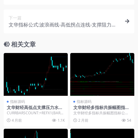
力线
下一篇
文华指标公式:波浪画线-高低拐点连线-支撑阻力主
图
相关文章
指标源码
指标源码
文华财经高低点支撑压力水平
文华财经多指标共振幅图指标
画线指标公式
公式
CURRBARSCOUNT:=REFX1(BARP
文华财经多指标共振幅图指标公
OS,9999)-BARPOS...
式： 操作线:=EMA(CLOSE,15),LIN
4 月前
1.1K
2 月前
54
E...