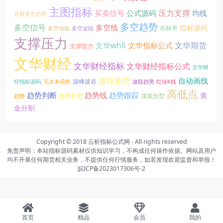
主图指标
压力支撑
买卖信号
公式源码
均线
东财多空趋势
多空趋势
多空信号
多空线
指标源码
布林带
多空动能
多空波段
支撑压力
文华期货
文华wh6
文华指标公式
支撑阻力
文华财经
文华财经指标
文华财经指标公式
文华财
波段多空
自动画线
波峰波谷
经指标源码
无未来函数
波段趋势
红绿K线
高低点
趋势线
趋势判断
趋势跟踪
黄
趋势多空
顶底分型
趋势
金分割
Copyright © 2018
云析指标公式网
- All rights reserved
免责声明：本站指标源码素材仅供知识学习，不构成任何操作依据。网站及用户
均不开展任何期货相关业务，不提供任何行情服务，如若发现欢迎监督和举报！
皖ICP备2023017306号-2
站点地图
Sitemap
已运行
949天 3时 20分 52秒
首页
精品
会员
我的