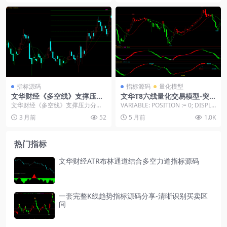
指标源码
指标源码
量化模型
文华财经《多空线》支撑压力
文华T8六线量化交易模型-突
分割画线指标源码
破买入_反转做空多空信号
文华财经《多空线》支撑压力分割
VARIABLE: POSITION := 0; DISPLA
画线指标源码： NN:=5; MA1:MA(C
Y_LEVEL :...
3 月前
52
5 月前
1.0K
LO...
热门指标
文华财经ATR布林通道结合多空力道指标源码
一套完整K线趋势指标源码分享-清晰识别买卖区
间