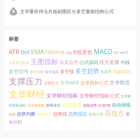
文华量价持仓共振副图区分多空量能结构公式
标签
EMA
MACD
ATR
bol
K线变色
EMA均线
wh7
KDJ
RSI
主图指标
压力支撑
买卖信号
公式源码
均线
东财多空趋势
多空趋势
多空信号
多空线
指标源码
布林带
多空动能
多空波段
支撑压力
文华期货
文华wh6
文华指标公式
支撑阻力
文华财经
文华财经指标
文华财经指标公式
文华财
波段多空
自动画线
波峰波谷
经指标源码
无未来函数
波段趋势
红绿K线
高低点
趋势线
趋势判断
趋势跟踪
黄
趋势多空
顶底分型
趋势
金分割