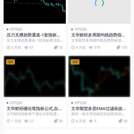
VIP指标
VIP指标
压力支撑趋势通道-1套指标看
文华财经多周期均线趋势指标
清多空买卖点
源码-多空K变色
压力支撑趋势通道-1套指标看清多
文华财经多周期均线趋势指标源码-
空买卖点： 这套指标它的逻辑很简
多空K变色： 均线系统的技术分析
3 月前
61
50
4 月前
519
100
单，就是把复杂的...
辅助工具，以 7...
VIP
VIP
VIP指标
VIP指标
文华财经缠论笔指标公式,自动
文华期货多层EMA过滤杂波趋
标识高低点转折,适合波段结构
势启动点指标分享
文华财经指标基于缠论分型笔逻辑
曾经一直在寻找稳定的趋势启动指
分析
开发，能自动识别顶底分型、画出
标，试过无数均线组合，大多信号
1 月前
27
30
6 天前
9
30
严格笔和特征笔。源码...
杂乱、虚假信号繁多。...