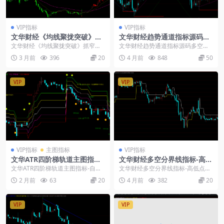
VIP指标
VIP指标
文华财经《均线聚拢突破》抓
文华财经趋势通道指标源码多
窄幅起涨点-过滤震荡假信号
空震荡行情判断
文华财经《均线聚拢突破》抓窄幅
文华财经趋势通道指标源码多空震
起涨点-过滤震荡假信号： 指标基于
荡行情判断： 指标融合加权均线、
3 月前
396
20
4 月前
848
50
短中长三条均线排...
EMA 平滑、KD...
VIP
VIP
VIP指标
主图指标
VIP指标
文华ATR四阶梯轨道主图指标-
文华财经多空分界线指标-高低
自带震荡过滤日内多空提示源
点过滤公式
文华ATR四阶梯轨道主图指标-自带
文华财经多空分界线指标-高低点过
码
震荡过滤日内多空提示源码： 文华
滤公式： 通过比较当前价格与近期
2 月前
63
20
4 月前
382
20
ATR阶梯轨道...
高低点的关系，自...
VIP
VIP