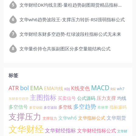
文华财经DK均线主图-量柱趋势副图期货精品指标公式
文华wh6趋势波段王-支撑压力转折-RSI强弱指标公式
文华财经东财多空趋势-红绿波段柱指标公式无未来
文华量价持仓共振副图区分多空量能结构公式
标签
EMA
MACD
ATR
bol
K线变色
EMA均线
wh7
KDJ
RSI
主图指标
压力支撑
买卖信号
公式源码
均线
东财多空趋势
多空趋势
多空信号
多空线
指标源码
布林带
多空动能
多空波段
支撑压力
文华期货
文华wh6
文华指标公式
支撑阻力
文华财经
文华财经指标
文华财经指标公式
文华财