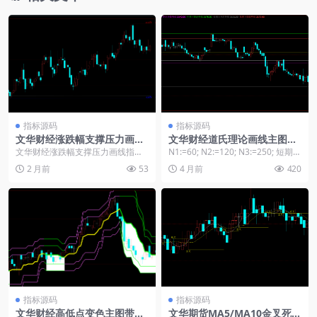
指标源码
指标源码
文华财经涨跌幅支撑压力画线
文华财经道氏理论画线主图指
指标源码
标源码
文华财经涨跌幅支撑压力画线指标
N1:=60; N2:=120; N3:=250; 短期低
源码： //年竖线 //VERTLINE(YEA
点:=LLV(L,N1...
2 月前
53
4 月前
420
R...
指标源码
指标源码
文华财经高低点变色主图带K
文华期货MA5/MA10金叉死叉