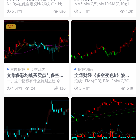
线显示源码
指标文字标注+支撑压力位线
N:=9;//在此自定义N根K线 X1:=N; X
MA5:MA(C,5);MA10:MA(C,10); LL:
源码
2:=N; HH:HHV(H,...
=VALUEWHEN...
5 月前
930
5 月前
1.0K
VIP
主图指标
支撑压力
指标源码
文华多彩均线买卖点与多空动
文华财经《多空变色k》波段
能主图指标公式
判断主图源码
一、这个指标有什么特别之处 今天
浪线:=EMA(C,3); BB:=EMA(C,20);
聊的这个文华主图指标，属于那种
过滤:=1; PJX:...
1 月前
24
120
3 月前
548
“一看就懂、信号明...