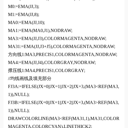
M0:=EMA(JJ,3);
M1:=EMA(JJ,8);
MA0:=EMA(JJ,10);
MA1:=EMA(MA0,J1),NODRAW;
MA3:=EMA(JJ,J3),COLORMAGENTA,NODRAW;
MA31:=EMA(JJ,J3+J5),COLORMAGENTA,NODRAW;
方向线1:MA3,PRECIS1,COLORMAGENTA,NODRAW;
MA4:=EMA(JJ,J4),COLORGRAY,NODRAW;
撑压线1:MA4,PRECIS1,COLORGRAY;
//均线画线及填充部分
FJ3A:=IFELSE(JX=0||JX=1||JX=2||JX=3,(MA3<REF(MA3,
1)),NULL);
FJ3B:=IFELSE(JX=0||JX=1||JX=2||JX=3,(MA3>REF(MA3,
1)),NULL);
DRAWCOLORLINE(MA3<REF(MA31,1),MA31,COLOR
MAGENTA,COLORCYAN),LINETHICK2;