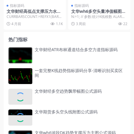
指标源码
指标源码
文华财经高低点支撑压力水平
文华wh6多空头量净值幅图指
画线指标公式
标源码
CURRBARSCOUNT:=REFX1(BARP
N:=1; // 参数:统计K线根数 ALARML
OS,9999)-BARPOS...
INE:=20; // 参数:...
4 月前
1.1K
3 周前
22
热门指标
文华财经ATR布林通道结合多空力道指标源码
一套完整K线趋势指标源码分享-清晰识别买卖区
间
文华财经多空趋势飘带幅图公式源码
文华期货多头空头线附图公式源码
文华wh6波段DK趋势支撑压力主图公式源码