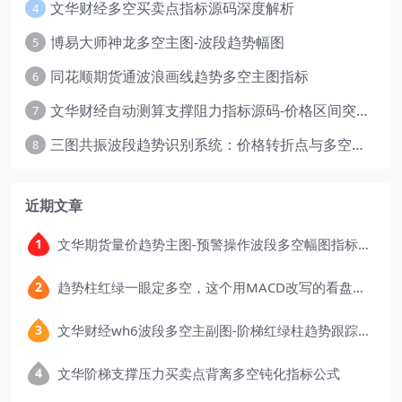
文华财经多空买卖点指标源码深度解析
4
博易大师神龙多空主图-波段趋势幅图
5
同花顺期货通波浪画线趋势多空主图指标
6
文华财经自动测算支撑阻力指标源码-价格区间突破多空
7
三图共振波段趋势识别系统：价格转折点与多空动能分析
8
近期文章
文华期货量价趋势主图-预警操作波段多空幅图指标公式
趋势柱红绿一眼定多空，这个用MACD改写的看盘指标，把顶底信号可视化后简单多了
文华财经wh6波段多空主副图-阶梯红绿柱趋势跟踪指标公式
文华阶梯支撑压力买卖点背离多空钝化指标公式