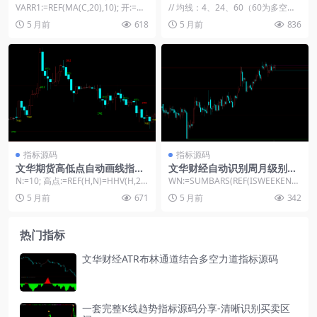
色K线多空买卖点提示
金叉死叉指标
VARR1:=REF(MA(C,20),10); 开:=O-
// 均线：4、24、60（60为多空分
VARR1; 高:=...
界线） M1:EMA(CLOSE,4);...
5 月前
618
5 月前
836
指标源码
指标源码
文华期货高低点自动画线指标
文华财经自动识别周月级别支
源码-支撑压力突破预警公式
撑压力位的指标
N:=10; 高点:=REF(H,N)=HHV(H,2*
WN:=SUMBARS(REF(ISWEEKEND,
N+1); 低点:=RE...
1),1); MN:=SUM...
5 月前
671
5 月前
342
热门指标
文华财经ATR布林通道结合多空力道指标源码
一套完整K线趋势指标源码分享-清晰识别买卖区