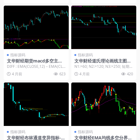
指标源码
指标源码
文华财经期货macd多空主图
文华财经道氏理论画线主图指
指标
标源码
DIFF : EMA(CLOSE,12) – EMA(CLO
N1:=60; N2:=120; N3:=250; 短期低
SE,2...
点:=LLV(L,N1...
4 月前
623
4 月前
420
指标源码
指标源码
文华财经布林通道变异指标-黄
文华财经EMA均线多空分界线