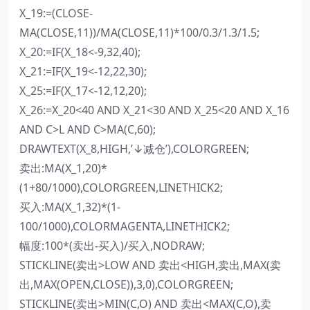
X_19:=(CLOSE-
MA(CLOSE,11))/MA(CLOSE,11)*100/0.3/1.3/1.5;
X_20:=IF(X_18<-9,32,40);
X_21:=IF(X_19<-12,22,30);
X_25:=IF(X_17<-12,12,20);
X_26:=X_20<40 AND X_21<30 AND X_25<20 AND X_16
AND C>L AND C>MA(C,60);
DRAWTEXT(X_8,HIGH,’↓减仓’),COLORGREEN;
卖出:MA(X_1,20)*
(1+80/1000),COLORGREEN,LINETHICK2;
买入:MA(X_1,32)*(1-
100/1000),COLORMAGENTA,LINETHICK2;
幅度:100*(卖出-买入)/买入,NODRAW;
STICKLINE(卖出>LOW AND 卖出<HIGH,卖出,MAX(卖
出,MAX(OPEN,CLOSE)),3,0),COLORGREEN;
STICKLINE(卖出>MIN(C,O) AND 卖出<MAX(C,O),卖