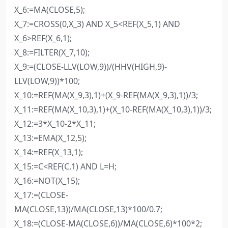
X_6:=MA(CLOSE,5);
X_7:=CROSS(0,X_3) AND X_5<REF(X_5,1) AND
X_6>REF(X_6,1);
X_8:=FILTER(X_7,10);
X_9:=(CLOSE-LLV(LOW,9))/(HHV(HIGH,9)-
LLV(LOW,9))*100;
X_10:=REF(MA(X_9,3),1)+(X_9-REF(MA(X_9,3),1))/3;
X_11:=REF(MA(X_10,3),1)+(X_10-REF(MA(X_10,3),1))/3;
X_12:=3*X_10-2*X_11;
X_13:=EMA(X_12,5);
X_14:=REF(X_13,1);
X_15:=C<REF(C,1) AND L=H;
X_16:=NOT(X_15);
X_17:=(CLOSE-
MA(CLOSE,13))/MA(CLOSE,13)*100/0.7;
X_18:=(CLOSE-MA(CLOSE,6))/MA(CLOSE,6)*100*2;