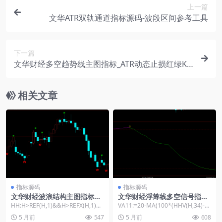
上一篇
文华ATR双轨通道指标源码-波段区间参考工具
下一篇
文华财经多空趋势线主图指标_ATR动态止损红绿K
线公式源码
相关文章
指标源码
指标源码
文华财经波浪结构主图指标源
文华财经浮筹线多空信号指标-
码-标注1-4浪数字+M顶W底信
34/72周期高低价计算公式源
HH:H>REF(H,1)&&H>REFX(H,1)...
VA11:=20-MA(100*(HHV(H,34)-
号
码
C)/(HHV(H,34)...
5 月前
547
5 月前
608