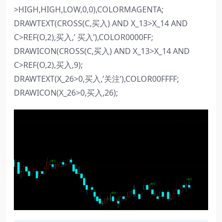
>HIGH,HIGH,LOW,0,0),COLORMAGENTA;
DRAWTEXT(CROSS(C,买入) AND X_13>X_14 AND
C>REF(O,2),买入,’ 买入’),COLOR0000FF;
DRAWICON(CROSS(C,买入) AND X_13>X_14 AND
C>REF(O,2),买入,9);
DRAWTEXT(X_26>0,买入,’关注’),COLOR00FFFF;
DRAWICON(X_26>0,买入,26);