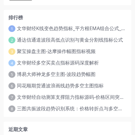
排行榜
文华财经K线变色趋势指标_平方根EMA组合公式_红绿波段操盘指标源码
1
通达信通道波段高低点识别与黄金分割线指标公式
2
聚宝操盘主图-达摩操作幅图指标视频
3
文华财经多空买卖点指标源码深度解析
4
博易大师神龙多空主图-波段趋势幅图
5
同花顺期货通波浪画线趋势多空主图指标
6
文华财经自动测算支撑阻力指标源码-价格区间突破多空
7
三图共振波段趋势识别系统：价格转折点与多空动能分析
8
近期文章