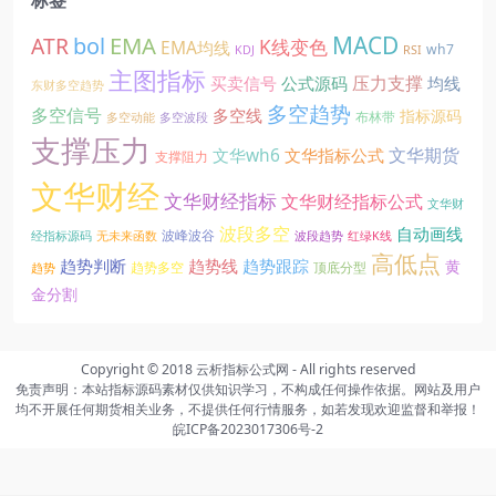
EMA
MACD
ATR
bol
K线变色
EMA均线
wh7
KDJ
RSI
主图指标
压力支撑
买卖信号
公式源码
均线
东财多空趋势
多空趋势
多空信号
多空线
指标源码
布林带
多空动能
多空波段
支撑压力
文华期货
文华wh6
文华指标公式
支撑阻力
文华财经
文华财经指标
文华财经指标公式
文华财
波段多空
自动画线
波峰波谷
经指标源码
无未来函数
波段趋势
红绿K线
高低点
趋势线
趋势判断
趋势跟踪
黄
趋势多空
顶底分型
趋势
金分割
Copyright © 2018
云析指标公式网
- All rights reserved
免责声明：本站指标源码素材仅供知识学习，不构成任何操作依据。网站及用户
均不开展任何期货相关业务，不提供任何行情服务，如若发现欢迎监督和举报！
皖ICP备2023017306号-2