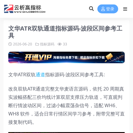
登录
文华ATR双轨通道指标源码-波段区间参考工
具
2026-06-20
指标源码
33
文华ATR双轨
通道
指标源码-波段区间参考工具:
改良双轨ATR通道完整文华麦语言源码，依托 20 周期真
实波幅搭配三价均线计算双层支撑压力轨道，可直观判
断行情波动区间，过滤小幅震荡杂信号，适配 WH6、
WH8 软件，适合日常行情区间学习参考，附带完整可直
接复制代码。