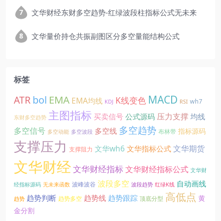
文华财经东财多空趋势-红绿波段柱指标公式无未来
文华量价持仓共振副图区分多空量能结构公式
标签
EMA
MACD
ATR
bol
K线变色
EMA均线
wh7
KDJ
RSI
主图指标
压力支撑
买卖信号
公式源码
均线
东财多空趋势
多空趋势
多空信号
多空线
指标源码
布林带
多空动能
多空波段
支撑压力
文华期货
文华wh6
文华指标公式
支撑阻力
文华财经
文华财经指标
文华财经指标公式
文华财
波段多空
自动画线
波峰波谷
经指标源码
无未来函数
波段趋势
红绿K线
高低点
趋势线
趋势判断
趋势跟踪
黄
趋势多空
顶底分型
趋势
金分割