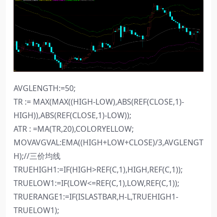
AVGLENGTH:=50;
TR := MAX(MAX((HIGH-LOW),ABS(REF(CLOSE,1)-
HIGH)),ABS(REF(CLOSE,1)-LOW));
ATR : =MA(TR,20),COLORYELLOW;
MOVAVGVAL:EMA((HIGH+LOW+CLOSE)/3,AVGLENGT
H);//三价均线
TRUEHIGH1:=IF(HIGH>REF(C,1),HIGH,REF(C,1));
TRUELOW1:=IF(LOW<=REF(C,1),LOW,REF(C,1));
TRUERANGE1:=IF(ISLASTBAR,H-L,TRUEHIGH1-
TRUELOW1);