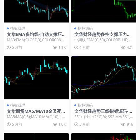
指标源码
指标源码
文华EMA多均线-自动支撑压
文华财经趋势多空支撑压力指
力线指标源码
标源码
MA3:EMA(CLOSE,3),COLORC0808
中期线:EMA(C,60),COLORBLUE; Y:
0; MA5:EMA(CL...
=1; HH1:=IF(Y...
5 月前
1.1K
4 月前
421
指标源码
指标源码
文华期货MA5/MA10金叉死叉
文华财经趋势三线指标源码-E
指标文字标注+支撑压力位线
MA地平线指标
MA5:MA(C,5);MA10:MA(C,10); LL:
SS1:=(H+L+2*C)/4; SS2:MA(SS1,
源码
=VALUEWHEN...
5),LINETHIC...
5 月前
1.0K
5 月前
916