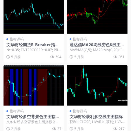
指标源码
指标源码
文华财经期货R-Breaker指标
通达信MA20均线变色K线主图
公式
指标源码
N:=0.35; ENTERCOEFF:=0.07; PRE
MA5:MA(C,5); MA20:MA(C,20); IF
VHIGH: = R...
(MA20>R...
5 月前
594
5 月前
951
指标源码
指标源码
文华财经多空背景色主图指标
文华财经获利多空线主图指标
公式
文华财经多空背景色主图指标公
获利:=CLOSE; HVAR1:=获利; HVAR
式： N:=3; A1:=REF(H,N)-HHV(...
2:=REF(获利,1); ...
2 月前
37
5 月前
217