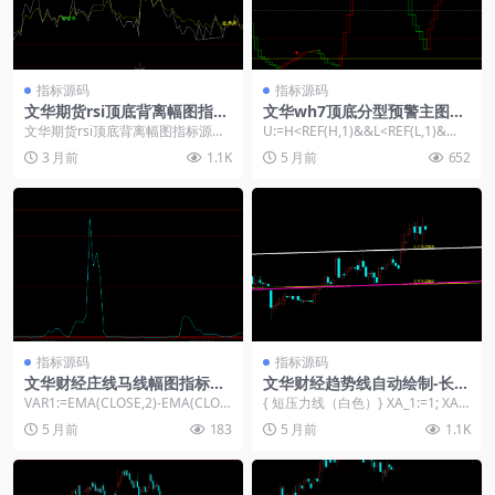
指标源码
指标源码
文华期货rsi顶底背离幅图指标
文华wh7顶底分型预警主图指
源码
标公式
文华期货rsi顶底背离幅图指标源
U:=H<REF(H,1)&&L<REF(L,1)&...
码： LC := REF(CLOSE,1); B...
3 月前
1.1K
5 月前
652
指标源码
指标源码
文华财经庄线马线幅图指标公
文华财经趋势线自动绘制-长短
式
周期高低点精准连线
VAR1:=EMA(CLOSE,2)-EMA(CLOS
{ 短压力线（白色）} XA_1:=1; XA_
E,89); VAR2:=...
2:=5; XA_4:=REF(...
5 月前
183
5 月前
1.1K