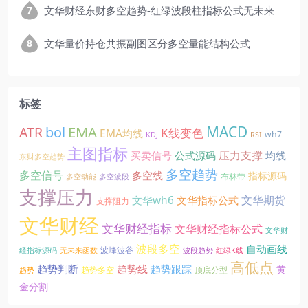
文华财经东财多空趋势-红绿波段柱指标公式无未来
文华量价持仓共振副图区分多空量能结构公式
标签
EMA
MACD
ATR
bol
K线变色
EMA均线
wh7
KDJ
RSI
主图指标
压力支撑
买卖信号
公式源码
均线
东财多空趋势
多空趋势
多空信号
多空线
指标源码
布林带
多空动能
多空波段
支撑压力
文华期货
文华wh6
文华指标公式
支撑阻力
文华财经
文华财经指标
文华财经指标公式
文华财
波段多空
自动画线
波峰波谷
经指标源码
无未来函数
波段趋势
红绿K线
高低点
趋势线
趋势判断
趋势跟踪
黄
趋势多空
顶底分型
趋势
金分割