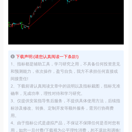
下载声明:(请您认真阅读一下条款!)
1、指标都是辅助工具，学习研究之用，不具备任何投资意见
和预测能力，依次操作，盈亏自负，我方不承担任何直接或
间接责任!
2、下载前请认真阅读文章中的说明以及指标裁图，指标无准
确率，无成功率，理性对待和学习研究。
3、仅提供安装指导售后服务，不提供具体使用方法，后续指
标涉及修改、转换、定制开发等额外服务，需另行协商费
用。
4、由于指标公式是虚拟产品，不保证不保障任何是否对您有
用，如您一旦付费/下载视为公平理性消费，恕不退款和调换!