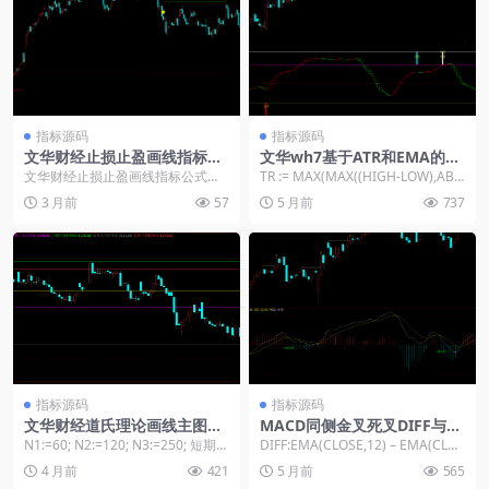
指标源码
指标源码
文华财经止损止盈画线指标公
文华wh7基于ATR和EMA的交
式源码
易信号-多空标记精准预警公式
文华财经止损止盈画线指标公式源
TR := MAX(MAX((HIGH-LOW),ABS
码： 计算波幅:=MAX(MAX((HIGH-
(REF(CLOSE,1...
3 月前
57
5 月前
737
LO...
指标源码
指标源码
文华财经道氏理论画线主图指
MACD同侧金叉死叉DIFF与D
标源码
EA参数设置教学
N1:=60; N2:=120; N3:=250; 短期低
DIFF:EMA(CLOSE,12) – EMA(CLOS
点:=LLV(L,N1...
E,26)...
4 月前
421
5 月前
565