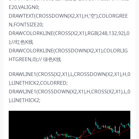
E20,VALIGN0;
DRAWTEXT(CROSSDOWN(X2,X1),H,’空’),COLORGREE
N,FONTSIZE20;
DRAWCOLORKLINE(CROSS(X2,X1),RGB(248,132,92),0
);//红色K线
DRAWCOLORKLINE(CROSSDOWN(X2,X1),COLORLIG
HTGREEN,0);// 绿色K线
DRAWLINE1(CROSS(X2,X1),L,CROSSDOWN(X2,X1),H,0
),LINETHICK2,COLORRED;
DRAWLINE1(CROSSDOWN(X2,X1),H,CROSS(X2,X1),L,0
),LINETHICK2;