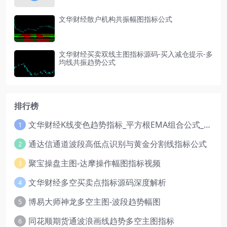
文华财经散户机构共振幅图指标公式
文华财经买卖双线主图指标源码-买入减仓提示-多
均线共振趋势公式
排行榜
文华财经K线变色趋势指标_平方根EMA组合公式_红绿波段操盘指标源码
1
通达信通道波段高低点识别与黄金分割线指标公式
2
聚宝操盘主图-达摩操作幅图指标视频
3
文华财经多空买卖点指标源码深度解析
4
博易大师神龙多空主图-波段趋势幅图
5
同花顺期货通波浪画线趋势多空主图指标
6