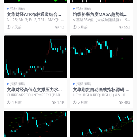
指标源码
指标源码
文华财经ATR布林通道结合多
均线斜率角度MA5A趋势线画
空力道指标源码
线量化交易策略
N:=25; M:=3; P:=2; TR1:=MAX(H-L,
// 基础RSV值（未成熟随机值）- 9
MAX(ABS(...
周期 RSV9 := (CLOSE &#...
7 天前
12
5 月前
953
指标源码
指标源码
文华财经高低点支撑压力水平
文华期货自动画线指标源码-高
画线指标公式
低点压力支撑精准识别系统
CURRBARSCOUNT:=REFX1(BARP
HO:=HIGH>REF(HIGH,1) && HIG
OS,9999)-BARPOS...
H&...
4 月前
1.1K
5 月前
493