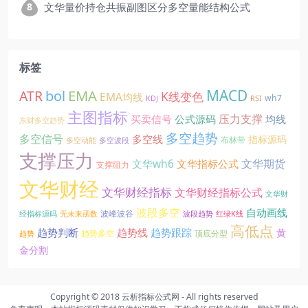
文华量价持仓共振副图区分多空量能结构公式
标签
EMA
MACD
ATR
bol
K线变色
EMA均线
wh7
KDJ
RSI
主图指标
压力支撑
买卖信号
公式源码
均线
东财多空趋势
多空趋势
多空信号
多空线
指标源码
布林带
多空动能
多空波段
支撑压力
文华期货
文华wh6
文华指标公式
支撑阻力
文华财经
文华财经指标
文华财经指标公式
文华财
波段多空
自动画线
波峰波谷
经指标源码
无未来函数
波段趋势
红绿K线
高低点
趋势线
趋势判断
趋势跟踪
黄
趋势多空
顶底分型
趋势
金分割
Copyright © 2018
云析指标公式网
- All rights reserved