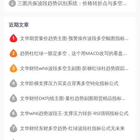
三图共振波段趋势识别系统：价格转折点与多空动能分析
8
近期文章
文华期货量价趋势主图-预警操作波段多空幅图指标公式
趋势柱红绿一眼定多空，这个用MACD改写的看盘指标，把顶底信号可视化后简单多了
文华财经wh6波段多空主副图-阶梯红绿柱趋势跟踪指标公式
文华阶梯支撑压力买卖点背离多空钝化指标公式
文华财经DK均线主图-量柱趋势副图期货精品指标公式
文华wh6趋势波段王-支撑压力转折-RSI强弱指标公式
文华财经东财多空趋势-红绿波段柱指标公式无未来