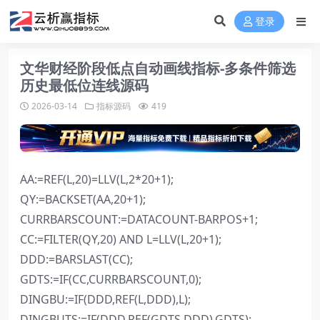
登录
文华财经阶段低点自动画线指标-多条件筛选
历史最低位连线源码
2026-03-14
指标源码
419
AA:=REF(L,20)=LLV(L,2*20+1);
QY:=BACKSET(AA,20+1);
CURRBARSCOUNT:=DATACOUNT-BARPOS+1;
CC:=FILTER(QY,20) AND L=LLV(L,20+1);
DDD:=BARSLAST(CC);
GDTS:=IF(CC,CURRBARSCOUNT,0);
DINGBU:=IF(DDD,REF(L,DDD),L);
DINGBUTS:=IF(DDD,REF(GDTS,DDD),GDTS);