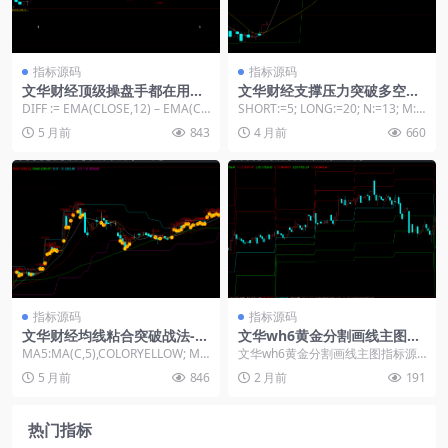
指标源码
指标源码
文华财经顶级操盘手都在用的
文华财经支撑压力突破多空指
MACD+均线擒牛指标
标公式
DIFF := EMA(CLOSE,12) – EMA(CL
SHORT:=5; LONG:=20; N:=13; M:=
OSE,...
5; //精准波段高...
5 月前
843
4 月前
660
指标源码
指标源码
文华财经均线粘合突破战法-双
文华wh6黄金分割画线主图指
抬双降-箱体突破止盈止损系统
标源码
MA5:MA(C,5),COLORYELLOW; MA
文华wh6黄金分割画线主图指标源
10:MA(C,10),C...
码： 多空分界:(REF(HHV(H,DAYB
5 月前
846
2 月前
191
A...
热门指标