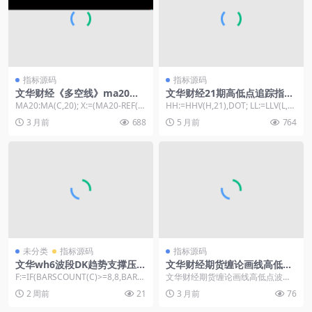
指标源码
指标源码
文华财经《多空线》ma20波
文华财经21期高低点追踪指
段趋势转折主图
标-多空判断支撑压力画线源码
MA20:MA(C,20); X:=(MA20-REF(M
HH:=HHV(H,21),DOT; LL:=LLV(L,2
A20,1)); UP...
1),DOT; HH...
3 月前
688
5 月前
764
未分类
指标源码
指标源码
文华wh6波段DK趋势支撑压力
文华财经期货缠论画线高低点
主图公式源码
波浪指标源码
F:=IF(BARSCOUNT(C)>=8,8,BARS
文华财经期货缠论画线高低点波浪
COUNT(C))...
指标源码： 缠论线开关:=1; //笔中
2 周前
21
3 月前
76
枢开关 M...