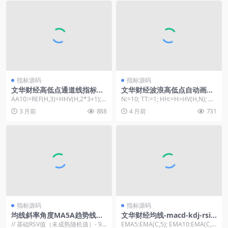
指标源码
指标源码
文华财经高低点通道线指标公
文华财经波浪高低点自动画线
式
指标
AA10:=REF(H,3)=HHV(H,2*3+1); B
N:=10; TT:=1; HH:=H>HV(H,N); N
A10:=FILTE...
H:=BARS...
3 月前
888
4 月前
731
指标源码
指标源码
均线斜率角度MA5A趋势线画
文华财经均线-macd-kdj-rsi
线量化交易策略
多指标共振多空
// 基础RSV值（未成熟随机值）- 9
EMA5:EMA(C,5); EMA10:EMA(C,1