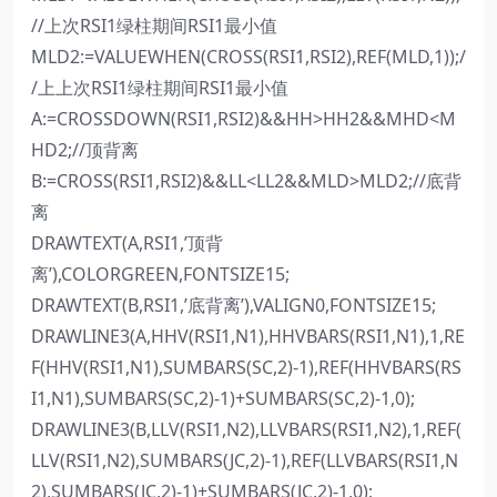
//上次RSI1绿柱期间RSI1最小值
MLD2:=VALUEWHEN(CROSS(RSI1,RSI2),REF(MLD,1));/
/上上次RSI1绿柱期间RSI1最小值
A:=CROSSDOWN(RSI1,RSI2)&&HH>HH2&&MHD<M
HD2;//顶背离
B:=CROSS(RSI1,RSI2)&&LL<LL2&&MLD>MLD2;//底背
离
DRAWTEXT(A,RSI1,’顶背
离’),COLORGREEN,FONTSIZE15;
DRAWTEXT(B,RSI1,’底背离’),VALIGN0,FONTSIZE15;
DRAWLINE3(A,HHV(RSI1,N1),HHVBARS(RSI1,N1),1,RE
F(HHV(RSI1,N1),SUMBARS(SC,2)-1),REF(HHVBARS(RS
I1,N1),SUMBARS(SC,2)-1)+SUMBARS(SC,2)-1,0);
DRAWLINE3(B,LLV(RSI1,N2),LLVBARS(RSI1,N2),1,REF(
LLV(RSI1,N2),SUMBARS(JC,2)-1),REF(LLVBARS(RSI1,N
2),SUMBARS(JC,2)-1)+SUMBARS(JC,2)-1,0);