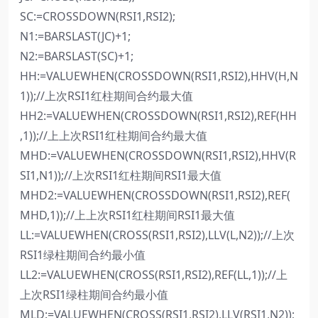
SC:=CROSSDOWN(RSI1,RSI2);
N1:=BARSLAST(JC)+1;
N2:=BARSLAST(SC)+1;
HH:=VALUEWHEN(CROSSDOWN(RSI1,RSI2),HHV(H,N
1));//上次RSI1红柱期间合约最大值
HH2:=VALUEWHEN(CROSSDOWN(RSI1,RSI2),REF(HH
,1));//上上次RSI1红柱期间合约最大值
MHD:=VALUEWHEN(CROSSDOWN(RSI1,RSI2),HHV(R
SI1,N1));//上次RSI1红柱期间RSI1最大值
MHD2:=VALUEWHEN(CROSSDOWN(RSI1,RSI2),REF(
MHD,1));//上上次RSI1红柱期间RSI1最大值
LL:=VALUEWHEN(CROSS(RSI1,RSI2),LLV(L,N2));//上次
RSI1绿柱期间合约最小值
LL2:=VALUEWHEN(CROSS(RSI1,RSI2),REF(LL,1));//上
上次RSI1绿柱期间合约最小值
MLD:=VALUEWHEN(CROSS(RSI1,RSI2),LLV(RSI1,N2));