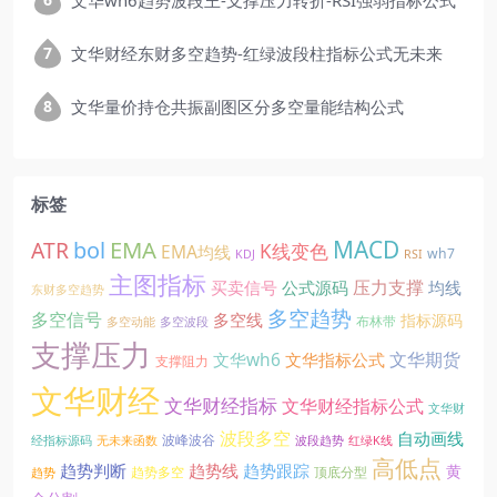
文华wh6趋势波段王-支撑压力转折-RSI强弱指标公式
文华财经东财多空趋势-红绿波段柱指标公式无未来
文华量价持仓共振副图区分多空量能结构公式
标签
EMA
MACD
ATR
bol
K线变色
EMA均线
wh7
KDJ
RSI
主图指标
压力支撑
买卖信号
公式源码
均线
东财多空趋势
多空趋势
多空信号
多空线
指标源码
布林带
多空动能
多空波段
支撑压力
文华期货
文华wh6
文华指标公式
支撑阻力
文华财经
文华财经指标
文华财经指标公式
文华财
波段多空
自动画线
波峰波谷
经指标源码
无未来函数
波段趋势
红绿K线
高低点
趋势线
趋势判断
趋势跟踪
黄
趋势多空
顶底分型
趋势