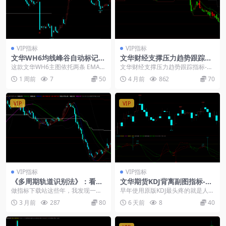
VIP指标
VIP指标
文华WH6均线峰谷自动标记主
文华财经支撑压力趋势跟踪指
图指标公式源码
标-MACD+RSI双指标
这款文华WH6主图依托两条 EMA
文华财经支撑压力趋势跟踪指标-M
均线判断趋势切换，自动标记行情
ACD+RSI双指标： 指标是整合MAC
1 周前
7
50
4 月前
862
70
峰位、谷位，同...
D、RS...
VIP
VIP
VIP指标
VIP指标
《多周期轨道识别法》：看懂
文华期货KDJ背离副图指标-自
这三条线就够了
动识别顶底背离信号源码
做指标下载站这些年，我发现一个
早年使用原版KDJ最头疼的就是人工
现象：很多人下载了一堆公式，装
寻找背离，肉眼判断很容易出错，
3 月前
287
80
6 天前
8
40
上之后反而更迷糊了。...
多次因为错过背离...