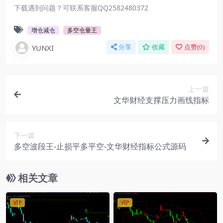
下载遇到问题？可联系客服QQ2582480372
增仓减仓
多空仓量王
YUNXI
分享
收藏
点赞(
0
)
上一篇
文华财经支撑压力画线指标
下一篇
多空波段王-止损平多平空-文华财经指标公式源码
相关文章
VIP
VIP