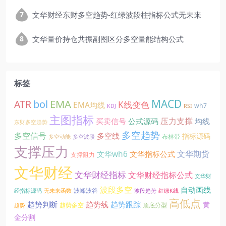
文华财经东财多空趋势-红绿波段柱指标公式无未来
文华量价持仓共振副图区分多空量能结构公式
标签
EMA
MACD
ATR
bol
K线变色
EMA均线
wh7
KDJ
RSI
主图指标
压力支撑
买卖信号
公式源码
均线
东财多空趋势
多空趋势
多空信号
多空线
指标源码
布林带
多空动能
多空波段
支撑压力
文华期货
文华wh6
文华指标公式
支撑阻力
文华财经
文华财经指标
文华财经指标公式
文华财
波段多空
自动画线
波峰波谷
经指标源码
无未来函数
波段趋势
红绿K线
高低点
趋势线
趋势判断
趋势跟踪
黄
趋势多空
顶底分型
趋势
金分割