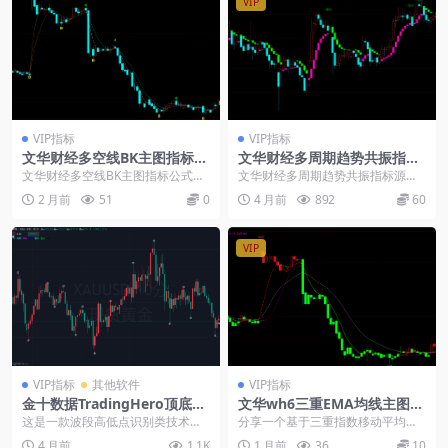
VIP
VIP指标
VIP指标
文华财经多空线BK主图指标公
文华财经多周期趋势共振指标
式源码
源码-波段顶底
文华财经多空线BK主图指标公式源
文华财经多周期趋势共振指标源码-
码： 两条多空线，看线的金叉和死
波段顶底： 本指标是一套多维度趋
2 月前
51
0
4 月前
892
60
叉判断涨跌变化；...
势综合研判工具，...
VIP
VIP指标
其他软件
VIP指标
金十数据TradingHero顶底多
文华wh6三重EMA均线主图指
空主图指标源码
标公式
这是一款波段高低点识别类技术指
分享一个基于三重指数移动平均（E
标，核心基于高低点峰值函数、局
MA）的主图指标源码，包含彩色K
4 月前
1.1K
1 月前
36
10