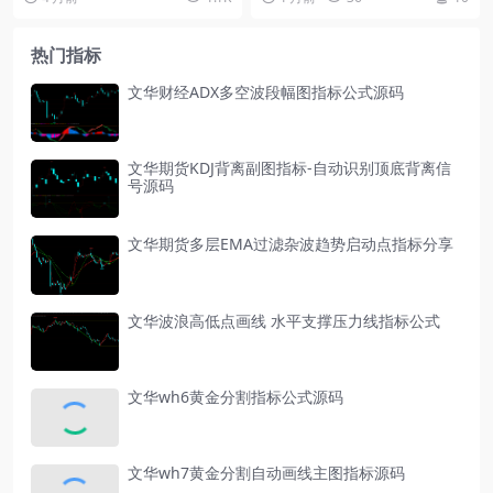
部极值筛选与多重过滤...
线标识价格与均线...
热门指标
文华财经ADX多空波段幅图指标公式源码
文华期货KDJ背离副图指标-自动识别顶底背离信
号源码
文华期货多层EMA过滤杂波趋势启动点指标分享
文华波浪高低点画线 水平支撑压力线指标公式
文华wh6黄金分割指标公式源码
文华wh7黄金分割自动画线主图指标源码