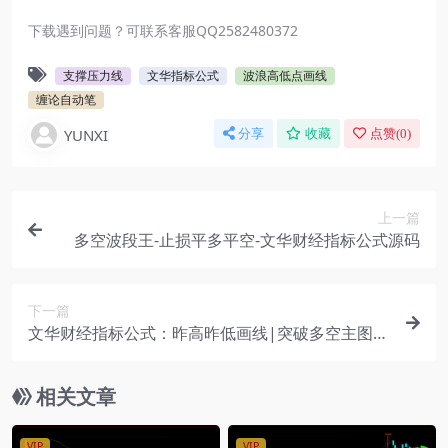
下载遇到问题？可联系客服QQ2582480372
支撑压力线
文华指标公式
波浪高低点画线
缠论自动笔
YUNXI
分享
收藏
点赞(
0
)
上一篇
多空波段王-止损平多平空-文华财经指标公式源码
下一篇
文华财经指标公式：昨高昨低画线|突破多空主图指
标
相关文章
VIP
VIP