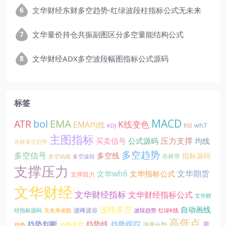
文华财经东财多空趋势-红绿波段柱指标公式无未来
文华量价持仓共振副图区分多空量能结构公式
文华财经ADX多空波段幅图指标公式源码
标签
EMA
MACD
ATR
bol
K线变色
EMA均线
wh7
KDJ
RSI
主图指标
压力支撑
买卖信号
公式源码
均线
东财多空趋势
多空趋势
多空信号
多空线
指标源码
布林带
多空动能
多空波段
支撑压力
文华期货
文华wh6
文华指标公式
支撑阻力
文华财经
文华财经指标
文华财经指标公式
文华财
波段多空
自动画线
波峰波谷
经指标源码
无未来函数
波段趋势
红绿K线
高低点
趋势线
趋势判断
趋势跟踪
黄
趋势多空
顶底分型
趋势