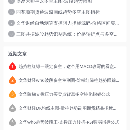
博易大师神龙多空主图-波段趋势幅图
5
同花顺期货通波浪画线趋势多空主图指标
6
文华财经自动测算支撑阻力指标源码-价格区间突破多空
7
三图共振波段趋势识别系统：价格转折点与多空动能分析
8
近期文章
趋势柱红绿一眼定多空，这个用MACD改写的看盘指标，把顶底信号可视化后简单多了
文华财经wh6波段多空主副图-阶梯红绿柱趋势跟踪指标公式
文华阶梯支撑压力买卖点背离多空钝化指标公式
文华财经DK均线主图-量柱趋势副图期货精品指标公式
文华wh6趋势波段王-支撑压力转折-RSI强弱指标公式