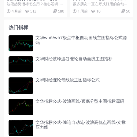
辑+使用建议，一文讲透!
割主图指标源码
波段趋势指标怎么用？核心逻辑+使
很多朋友一直在寻找好用的自动黄
用建议： 这套指标主图自带清晰的
金分割画线指标，手工画线费时还
4 月前
513
580
1 周前
10
50
BK标记，搭配副...
容易出错。这套源码可...
热门指标
文华wh6/wh7极点中枢自动画线主图指标公式源
码
文华财经波峰波谷缠论自动画线主图指标
文华财经缠论笔线段主图指标公式
文华指标公式-波浪画线-顶底分型主图指标源码
文华指标公式-缠论自动笔-波浪高低点画线-支撑
压力线