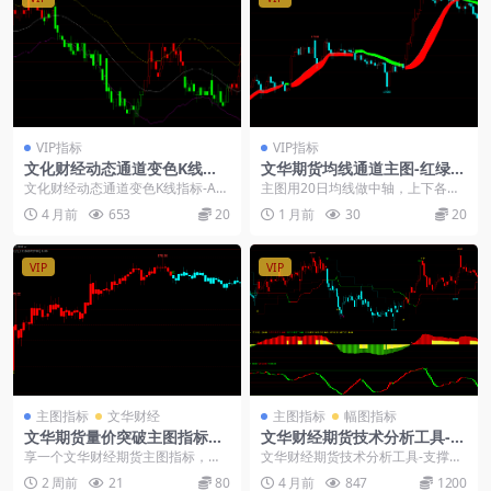
VIP指标
VIP指标
文化财经动态通道变色K线指
文华期货均线通道主图-红绿填
标-ATR自适应布林带
充多空强弱-K线变色公式
文化财经动态通道变色K线指标-ATR
主图用20日均线做中轴，上下各画
自适应布林带: 普通的K线只看涨
0.5倍标准差通道，价格在通道内运
4 月前
653
20
1 月前
30
20
跌，这个指标...
行一目了然。红...
VIP
VIP
主图指标
文华财经
主图指标
幅图指标
文华期货量价突破主图指标源
文华财经期货技术分析工具-支
码买卖点信号公式
撑压力线-波段多空反转信号
享一个文华财经期货主图指标，基
文华财经期货技术分析工具-支撑压
于量价突破逻辑判断多空方向，含
力线-波段多空反转信号： 1、指标
2 周前
21
80
4 月前
847
1200
云析赢源码及买卖点提...
名称：千寻波段...