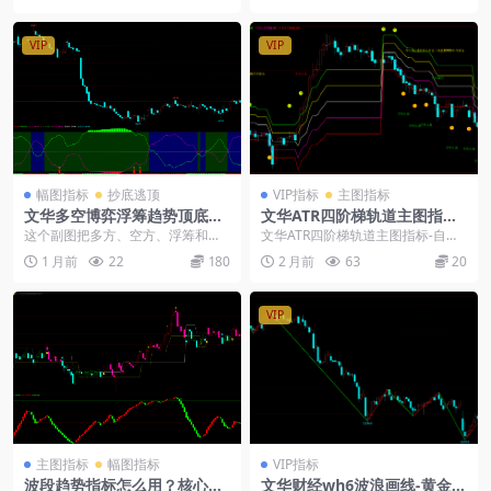
VIP
VIP
幅图指标
抄底逃顶
VIP指标
主图指标
文华多空博弈浮筹趋势顶底预
文华ATR四阶梯轨道主图指标-
警副图指标公式源码
自带震荡过滤日内多空提示源
这个副图把多方、空方、浮筹和趋
文华ATR四阶梯轨道主图指标-自带
码
势都放在一起，通过红绿柱和顶底
震荡过滤日内多空提示源码： 文华
1 月前
22
180
2 月前
63
20
文字提示，教你怎么看...
ATR阶梯轨道...
VIP
主图指标
幅图指标
VIP指标
波段趋势指标怎么用？核心逻
文华财经wh6波浪画线-黄金分