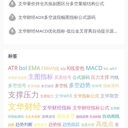
文华量价持仓共振副图区分多空量能结构公式
文华财经ADX多空波段幅图指标公式源码
文华财经MACD优化指标-低位金叉背离自动提示源码
标签
EMA
MACD
ATR
bol
K线变色
EMA均线
wh7
KDJ
RSI
主图指标
压力支撑
买卖信号
公式源码
均线
东财多空趋势
多空趋势
多空信号
多空线
指标源码
布林带
多空动能
多空波段
支撑压力
文华期货
文华wh6
文华指标公式
支撑阻力
文华财经
文华财经指标
文华财经指标公式
文华财
波段多空
自动画线
波峰波谷
经指标源码
无未来函数
波段趋势
红绿K线
高低点
趋势线
趋势判断
趋势跟踪
黄
趋势多空
顶底分型
趋势