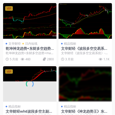
VIP
文华财经
日内短线
精品指标
乾坤神龙趋势+东财多空趋势+
文华财经《波段多空交易系
macd波段反转幅图
统》-macd趋势顶底无未来指
乾坤神龙趋势+东财多空趋势+mac
文华财经《波段多空交易系统》-m
标
d波段反转幅图，感兴趣的朋友咨询
acd趋势顶底无未来指标： 1、指标
5 月前
460
2800
3 月前
1.1K
客服！ 一、指...
组成：福星趋...
VIP
精品指标
精品指标
文华财经wh6波段多空主副图-
文华财经《神龙趋势王》东财