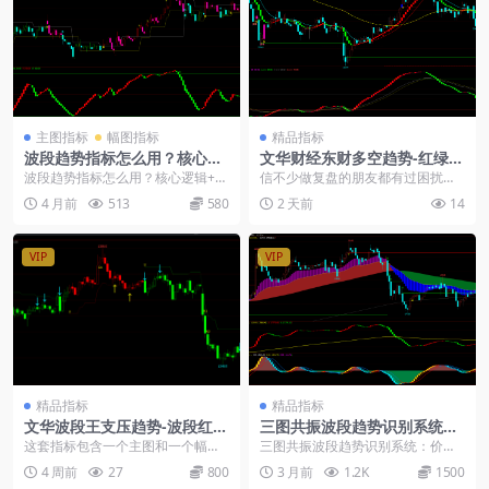
主图指标
幅图指标
精品指标
波段趋势指标怎么用？核心逻
文华财经东财多空趋势-红绿波
辑+使用建议，一文讲透!
段柱指标公式无未来
波段趋势指标怎么用？核心逻辑+使
信不少做复盘的朋友都有过困扰，
用建议： 这套指标主图自带清晰的
人工分辨多空波段很容易被短期杂
4 月前
513
580
2 天前
14
BK标记，搭配副...
波干扰。这套主副图组...
VIP
VIP
精品指标
精品指标
文华波段王支压趋势-波段红绿
三图共振波段趋势识别系统：
柱-顶底预警
价格转折点与多空动能分析
这套指标包含一个主图和一个幅
三图共振波段趋势识别系统：价格
图，主图是支撑压力转折，红绿柱
转折点与多空动能分析： 1、指标
4 周前
27
800
3 月前
1.2K
1500
趋势涨跌变化。同时有一...
组成：财通趋势支压...