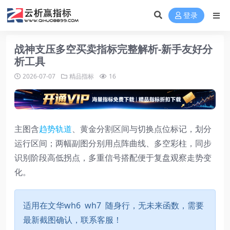
登录
战神支压多空买卖指标完整解析-新手友好分
析工具
2026-07-07
精品指标
16
主图含
趋势轨道
、黄金分割区间与切换点位标记，划分
运行区间；两幅副图分别用点阵曲线、多空彩柱，同步
识别阶段高低拐点，多重信号搭配便于复盘观察走势变
化。
适用在文华wh6 wh7 随身行，无未来函数，需要
最新截图确认，联系客服！