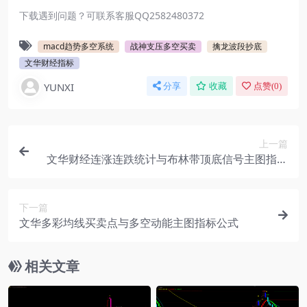
下载遇到问题？可联系客服QQ2582480372
macd趋势多空系统
战神支压多空买卖
擒龙波段抄底
文华财经指标
YUNXI
分享
收藏
点赞(
0
)
上一篇
文华财经连涨连跌统计与布林带顶底信号主图指标
公式
下一篇
文华多彩均线买卖点与多空动能主图指标公式
相关文章