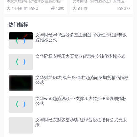
阶梯红绿柱趋势跟踪指标公式
波段多空-macd改良版指标公
本文为您解析的“达摩多空趋势”指标
文华财经《神龙趋势王》东财波段
式
体系，采用主图趋势跟踪与幅图双
多空-macd改良版指标公式： 1本
14 小时前
2
1200
3 月前
377
柱测力的黄金组合...
套指标包括：乾...
热门指标
文华财经wh6波段多空主副图-阶梯红绿柱趋势跟
踪指标公式
文华阶梯支撑压力买卖点背离多空钝化指标公式
文华财经DK均线主图-量柱趋势副图期货精品指标
公式
文华wh6趋势波段王-支撑压力转折-RSI强弱指标
公式
文华财经东财多空趋势-红绿波段柱指标公式无未
来