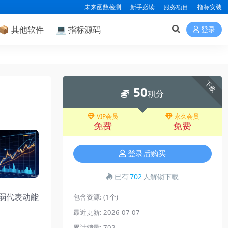
未来函数检测
新手必读
服务项目
指标安装
📦
其他软件
💻
指标源码
登录
下载
50
积分
VIP会员
永久会员
免费
免费
登录后购买
已有
702
人解锁下载
弱代表动能
包含资源:
(1个)
最近更新:
2026-07-07
累计销量:
702