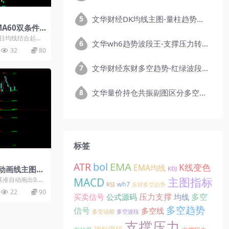
文华财经DK均线主图-量柱趋势副图期货精品指标公式
MA60双条件K
0日均线结合起
文华wh6趋势波段王-支撑压力转折-RSI强弱指标公式
60线上方且MA
32
80
文华财经东财多空趋势-红绿波段柱指标公式无未来
文华量价持仓共振副图区分多空量能结构公式
标签
EMA
ATR
bol
K线变色
EMA均线
动画线主图指
KDJ
主图指标
准自动画出0.23
MACD
wh7
RSI
东财多空趋势
，右侧显示数...
22
90
压力支撑
多空
买卖信号
公式源码
均线
多空趋势
信号
多空线
多空动能
多空波段
支撑压力