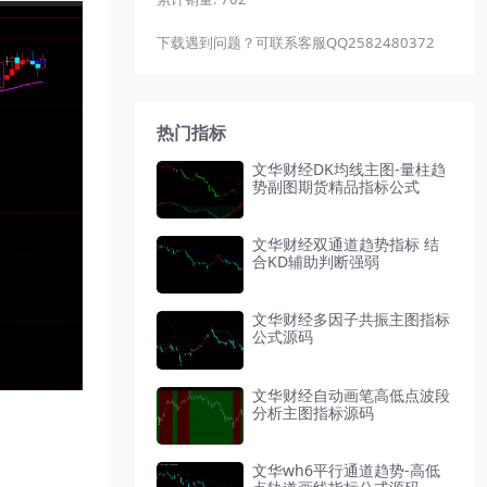
下载遇到问题？可联系客服QQ2582480372
热门指标
文华财经DK均线主图-量柱趋
势副图期货精品指标公式
文华财经双通道趋势指标 结
合KD辅助判断强弱
文华财经多因子共振主图指标
公式源码
文华财经自动画笔高低点波段
分析主图指标源码
文华wh6平行通道趋势-高低