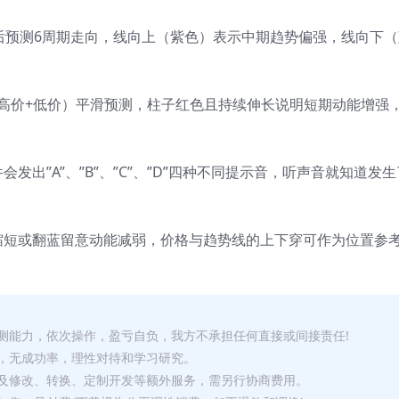
平滑后预测6周期走向，线向上（紫色）表示中期趋势偏强，线向下
开盘+高价+低价）平滑预测，柱子红色且持续伸长说明短期动能增强
出”A”、”B”、”C”、”D”四种不同提示音，听声音就知道发
缩短或翻蓝留意动能减弱，价格与趋势线的上下穿可作为位置参
测能力，依次操作，盈亏自负，我方不承担任何直接或间接责任!
，无成功率，理性对待和学习研究。
及修改、转换、定制开发等额外服务，需另行协商费用。