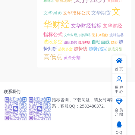
指标源码
布林带
支撑阻力
文
文华期货
文华wh6
文华指标公式
华财经
文华财经指标
文华财经
指标公式
波峰波谷
文华财经指标源码
无未来函数
波段多空
自动画线
趋
波段趋势
红绿K线
趋势
趋势线
势判断
趋势跟踪
趋势多空
顶底分型
高低点
黄金分割
首页
用户
联系我们
中心
指标咨询，下载问题，请及时与我们联
系，客服QQ：2582480372。
会员
介绍
QQ