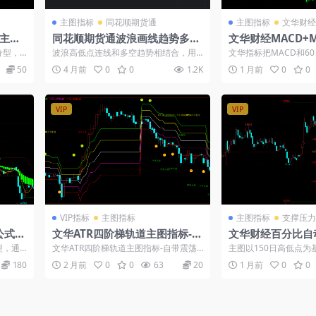
主图指标
同花顺期货通
主图指标
文华财经
主图
同花顺期货通波浪画线趋势多空
文华财经MACD+
主图指标
线变色指标
型，K
波浪高低点连线和多空趋势相结合，用
文华指标把MACD和6
低点位
波浪线预判高低点转折，用趋势线变色
来，给K线上色。价格在
50
4 月前
0
0
1.2K
1 月前
0
0
捕捉日内短线...
CD为...
VIP
VIP
VIP指标
主图指标
主图指标
支撑压力
公式代
文华ATR四阶梯轨道主图指标-自
文华财经百分比自
带震荡过滤日内多空提示源码
标公式
型，通
文华ATR四阶梯轨道主图指标-自带震荡
主图以150日高低点为基
化。当
过滤日内多空提示源码： 文华ATR阶梯
6到0.809五条百分比线
180
2 月前
0
0
63
20
1 月前
0
0
轨道...