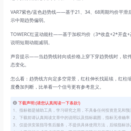
VAR7紫色/蓝色趋势线——基于21、34、68周期均价
示中期趋势偏弱。
TOWERC红蓝动能柱——基于加权均价（3*收盘+2*
说明短期动能减弱。
声音提示——当趋势线转向或价格上穿下穿趋势线时，软件会发
态变化。
怎么看：趋势线方向定多空背景，红柱伸长找延续，红柱
度叠加判断，比单看一个信号更有参考意义。
下载声明:(请您认真阅读一下条款!)
1、指标都是辅助工具，学习研究之用，不具备任何投资意见和预
2、下载前请认真阅读文章中的说明以及指标裁图，指标无准确率
3、仅提供安装指导售后服务，不提供具体使用方法，后续指标涉