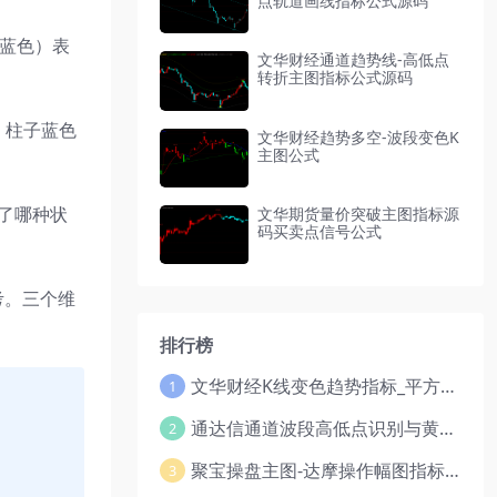
点轨道画线指标公式源码
（蓝色）表
文华财经通道趋势线-高低点
转折主图指标公式源码
，柱子蓝色
文华财经趋势多空-波段变色K
主图公式
生了哪种状
文华期货量价突破主图指标源
码买卖点信号公式
考。三个维
排行榜
文华财经K线变色趋势指标_平方根EMA组合公式_红绿波段操盘指标源码
1
通达信通道波段高低点识别与黄金分割线指标公式
2
聚宝操盘主图-达摩操作幅图指标视频
3