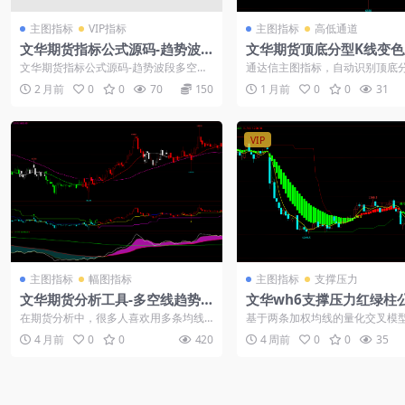
主图指标
VIP指标
主图指标
高低通道
文华期货指标公式源码-趋势波
文华期货顶底分型K线变色
段多空主图
指标公式
文华期货指标公式源码-趋势波段多空主
通达信主图指标，自动识别顶底分
图： 文华财经wh6 wh7使用，源码提
线变色加文字提示，一眼看清高
2 月前
0
0
70
150
1 月前
0
0
31
供，...
置。源码有...
VIP
主图指标
幅图指标
主图指标
支撑压力
文华期货分析工具-多空线趋势
文华wh6支撑压力红绿柱
判断与K线波段变色识别方法
码
在期货分析中，很多人喜欢用多条均线
基于两条加权均线的量化交叉模
来判断方向。今天这套主图+双幅图组
过动态色带直观展示多空强弱变
4 月前
0
0
420
4 周前
0
0
35
合，核心是通...
短期线上穿长...