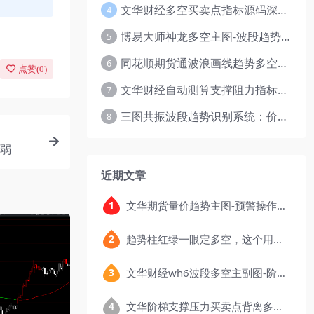
文华财经多空买卖点指标源码深度解析
4
博易大师神龙多空主图-波段趋势幅图
5
同花顺期货通波浪画线趋势多空主图指标
6
点赞(
0
)
文华财经自动测算支撑阻力指标源码-价格区间突破多空
7
三图共振波段趋势识别系统：价格转折点与多空动能分析
8
弱
近期文章
文华期货量价趋势主图-预警操作波段多空幅图指标公式
趋势柱红绿一眼定多空，这个用MACD改写的看盘指标，把顶底信号可视化后简单多了
文华财经wh6波段多空主副图-阶梯红绿柱趋势跟踪指标公式
文华阶梯支撑压力买卖点背离多空钝化指标公式