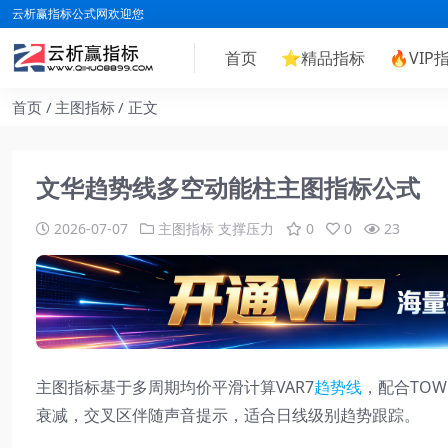
云析赢指标公式网欢迎您
首页
⭐
精品指标
🔥
VIP
首页
主图指标
正文
文华趋势线多空动能柱主图指标公式
2026-07-07
主图指标
支撑压力
0
0
23
主图指标基于多周期均价平滑计算VAR7
趋势线
，配合TO
衰减，交叉区伴随声音提示，适合日线级别趋势跟踪。