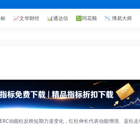
指标
📈
文华财经
📊
通达信
💹
同花顺
📉
博易大师
WERC动能柱反映短期力道变化，红柱伸长代表动能增强、蓝柱走