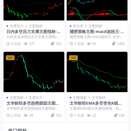
支撑压力
主图指标
未分类
主图指标
日内多空压力支撑主图指标-自
捕捞策略主图-macd波段王-文
动画档位线带开多开空提示
华财经指标公式
日内全自动档位压力支撑主图指标:
捕捞策略主图-macd波段王-文华财
一、指标属性: 1、指标组成：云析
经指标公式： 这是一个帮你看清趋
3 月前
371
150
2 月前
95
1200
多空支撑压力...
势强弱、寻找...
VIP
VIP
主图指标
支撑压力
主图指标
文华财经
文华财经多空趋势跟踪主图指
文华财经EMA多空变色K线主
标源码
图-加仓BS公式源码
文华财经多空趋势跟踪主图指标源
主图用EMA算出长期趋势线，红绿
码： 文华财经多空趋势跟踪主图指
变色区分方向，K线也跟着变色，顺
2 月前
29
120
1 月前
22
120
标源码，包含EMA...
着趋势走。B点S...
热门指标