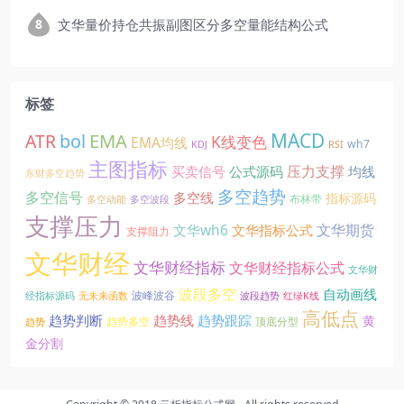
文华量价持仓共振副图区分多空量能结构公式
标签
EMA
MACD
ATR
bol
K线变色
EMA均线
wh7
KDJ
RSI
主图指标
压力支撑
买卖信号
公式源码
均线
东财多空趋势
多空趋势
多空信号
多空线
指标源码
布林带
多空动能
多空波段
支撑压力
文华期货
文华wh6
文华指标公式
支撑阻力
文华财经
文华财经指标
文华财经指标公式
文华财
波段多空
自动画线
波峰波谷
经指标源码
无未来函数
波段趋势
红绿K线
高低点
趋势线
趋势判断
趋势跟踪
黄
趋势多空
顶底分型
趋势
金分割