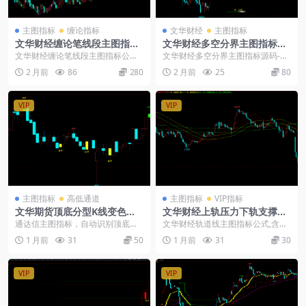
主图指标
缠论指标
文华财经
主图指标
文华财经缠论笔线段主图指标
文华财经多空分界主图指标源
公式
码-三档撑压画线公式
文华财经缠论笔线段主图指标公
文华财经多空分界主图指标源码-三
式： 这套源码把缠论里的笔、线
档撑压画线公式：文华财经wh6 wh
2 月前
86
280
2 月前
25
80
段、中枢全给自动画出来...
7电脑端，有...
VIP
VIP
主图指标
高低通道
主图指标
VIP指标
文华期货顶底分型K线变色主
文华财经上轨压力下轨支撑突
图指标公式
破主图
通达信主图指标，自动识别顶底分
文华财经轨道线主图指标公式,含短
型，K线变色加文字提示，一眼看清
中长三组轨道,上轨压力下轨支撑一
1 月前
31
50
1 月前
31
30
高低点位置。源码有...
目了然,共振信号...
VIP
VIP