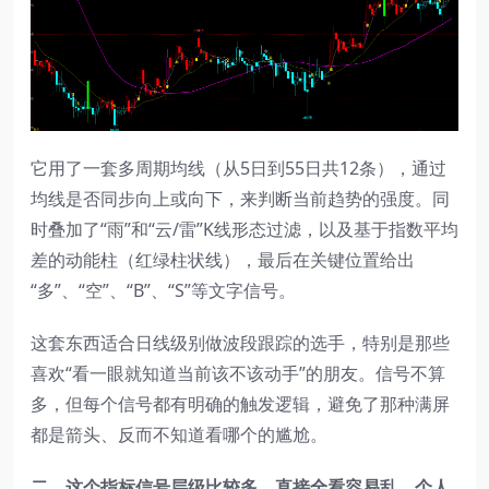
它用了一套多周期均线（从5日到55日共12条），通过
均线是否同步向上或向下，来判断当前趋势的强度。同
时叠加了“雨”和“云/雷”K线形态过滤，以及基于指数平均
差的动能柱（红绿柱状线），最后在关键位置给出
“多”、“空”、“B”、“S”等文字信号。
这套东西适合日线级别做波段跟踪的选手，特别是那些
喜欢“看一眼就知道当前该不该动手”的朋友。信号不算
多，但每个信号都有明确的触发逻辑，避免了那种满屏
都是箭头、反而不知道看哪个的尴尬。
二、这个指标信号层级比较多，直接全看容易乱。个人