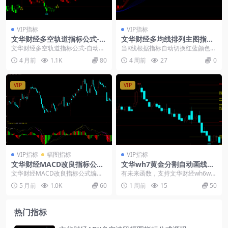
VIP指标
VIP指标
文华财经多空轨道指标公式-自
文华财经多均线排列主图指标
动画线支撑压力
公式源码
文华财经多空轨道指标公式-自动画
当K线根据指标自动切换红蓝颜色，
线支撑压力 在分析的方法中，最头
说明当前处于不同的强弱区域。配
4 月前
1.1K
80
4 周前
27
0
疼的就是画支撑压...
合多周期均线组的聚...
VIP
VIP
VIP指标
幅图指标
VIP指标
文华财经MACD改良指标公式
文华wh7黄金分割自动画线主
编写-神奇九转高低判定技巧
图指标源码
文华财经MACD改良指标公式编写-
有未来函数，支持文华财经wh6wh
神奇九转高低判定技巧： macd优
7电脑端，下载附件xtrd的指标文
5 月前
1.0K
60
1 周前
15
50
化版：在传统...
件，导入即可...
热门指标