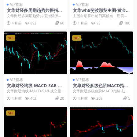
VIP指标
VIP指标
文华财经多周期趋势共振指标
文华wh6斐波那契主图-黄金分
源码-波段顶底
割支撑压力画线
文华财经多周期趋势共振指标源码-
主图自动算出前日高低点，用黄金
波段顶底： 本指标是一套多维度趋
分割比例画好支撑阻力线。绿线压
4 月前
892
60
1 月前
93
100
势综合研判工具，...
力、红线支撑、黄线中...
VIP
VIP
VIP指标
VIP指标
文华财经均线-MACD-SAR-成
文华财经多级色阶MACD指标-
交量波段指标-多空平仓信号
红蓝分层强弱监测
文华财经均线-MACD-SAR-成交量
文华财经多级色阶MACD指标-红蓝
波段指标-多空平仓信号 本指标整合
分层强弱监测： 这个指标其实就是
4 月前
402
20
4 月前
268
5
多周期均...
把常见的MAC...
VIP