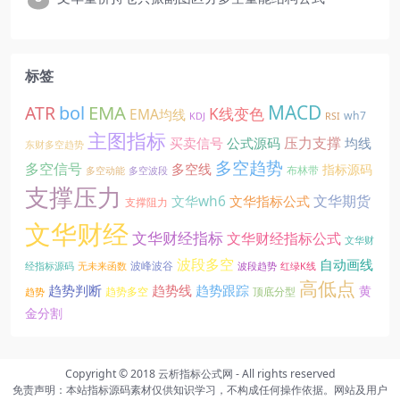
标签
EMA
MACD
ATR
bol
K线变色
EMA均线
wh7
KDJ
RSI
主图指标
压力支撑
买卖信号
公式源码
均线
东财多空趋势
多空趋势
多空信号
多空线
指标源码
布林带
多空动能
多空波段
支撑压力
文华期货
文华wh6
文华指标公式
支撑阻力
文华财经
文华财经指标
文华财经指标公式
文华财
波段多空
自动画线
波峰波谷
经指标源码
无未来函数
波段趋势
红绿K线
高低点
趋势线
趋势判断
趋势跟踪
黄
趋势多空
顶底分型
趋势
金分割
Copyright © 2018
云析指标公式网
- All rights reserved
免责声明：本站指标源码素材仅供知识学习，不构成任何操作依据。网站及用户