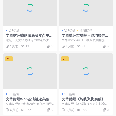
VIP指标
VIP指标
主图指标
文华财经缠论顶底买卖点主图
文华财经布林带三线均线共振
指标源码
指标-多空强弱提示变色K线源
这是一套文华财经专用缠论相关的
文华财经布林带三线均线共振指标-
码
指标，内置K线包含关系处理逻辑，
多空强弱提示变色K线源码： 此指
1 周前
19
30
2 月前
31
30
自动识别顶底分型，...
标一款实用的文华...
VIP
VIP
VIP指标
VIP指标
文华财经wh6波浪缠论高低点
文华财经《均线聚拢突破》抓
画线指标公式
窄幅起涨点-过滤震荡假信号
文华财经wh6波浪缠论高低点画线
文华财经《均线聚拢突破》抓窄幅
指标公式： 指标是基于K线形态算
起涨点-过滤震荡假信号： 指标基于
4 月前
572
80
3 月前
396
20
法的波浪结构分析...
短中长三条均线排...