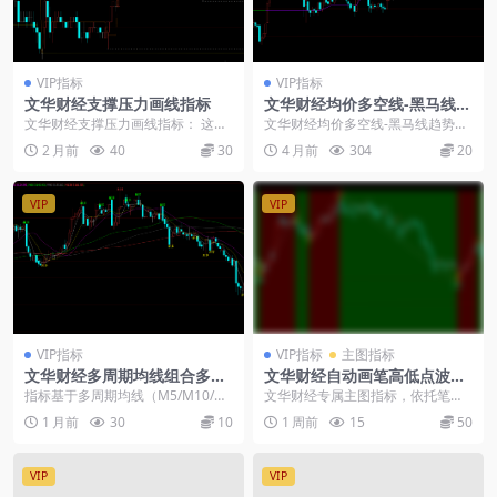
VIP指标
VIP指标
文华财经支撑压力画线指标
文华财经均价多空线-黑马线趋
势指标源码
文华财经支撑压力画线指标： 这指
文华财经均价多空线-黑马线趋势指
标是个老手捣鼓出来的东西，把
标源码： 指标通过均价与价差计算
2 月前
40
30
4 月前
304
20
量、价、趋势、多空能...
得出实价核心数据...
VIP
VIP
VIP指标
VIP指标
主图指标
文华财经多周期均线组合多空
文华财经自动画笔高低点波段
主图指标源码
分析主图指标源码
指标基于多周期均线（M5/M10/M
文华财经专属主图指标，依托笔、
20/M60/M90/M120）组合的交叉
段双参数算法自动识别行情波段结
1 月前
30
10
1 周前
15
50
信...
构，智能绘制高低点连...
VIP
VIP