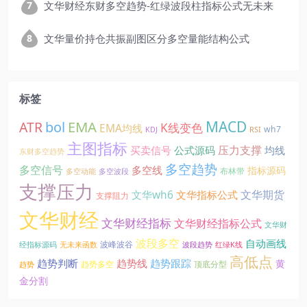
文华财经东财多空趋势-红绿波段柱指标公式无未来
文华量价持仓共振副图区分多空量能结构公式
标签
EMA
MACD
ATR
bol
K线变色
EMA均线
wh7
KDJ
RSI
主图指标
压力支撑
买卖信号
公式源码
均线
东财多空趋势
多空趋势
多空信号
多空线
指标源码
布林带
多空动能
多空波段
支撑压力
文华期货
文华wh6
文华指标公式
支撑阻力
文华财经
文华财经指标
文华财经指标公式
文华财
波段多空
自动画线
波峰波谷
经指标源码
无未来函数
波段趋势
红绿K线
高低点
趋势线
趋势判断
趋势跟踪
黄
趋势多空
顶底分型
趋势
金分割