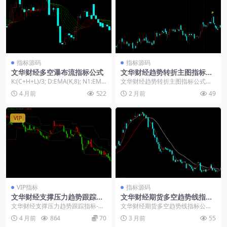
指标源码
指标源码
文华财经多空瀑布流指标公式
文华财经趋势转折主图指标公
式
K:(C+H+L)/3; D:EMA(K,8); N1:EMA
文华财经趋势转折主图指标公式：
(EMA(C,8)...
STEP1:=2/100; MVALUE1:=2...
4 月前
522
2 月前
49
VIP
VIP指标
指标源码
文华财经支撑压力趋势跟踪指
文华财经期货多空趋势线指标
标-MACD+RSI双指标
公式
文华财经支撑压力趋势跟踪指标-M
文华财经期货多空趋势线指标公
ACD+RSI双指标： 指标是整合MAC
式： MA5:MA(C,5); DRAWCOLOR
4 月前
864
70
3 月前
55
D、RS...
L...