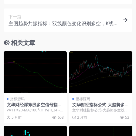
器
下一篇
主图趋势共振指标：双线颜色变化识别多空，K线过
滤杂波信号
相关文章
指标源码
指标源码
文华财经浮筹线多空信号指标-
文华财经指标公式-大趋势多空
34/72周期高低价计算公式源
线主图源码
VA11:=20-MA(100*(HHV(H,34)-
文华财经指标公式-大趋势多空线主
码
C)/(HHV(H,34)...
图源码： JX:=0; BL:=0; 有效天数:...
5 月前
608
2 月前
52