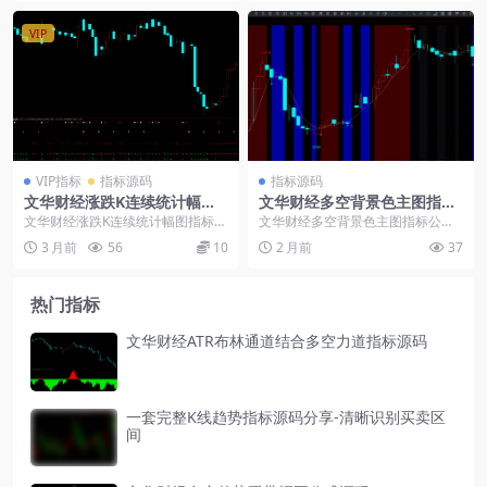
VIP
VIP指标
指标源码
指标源码
文华财经涨跌K连续统计幅图
文华财经多空背景色主图指标
指标公式
公式
文华财经涨跌K连续统计幅图指标公
文华财经多空背景色主图指标公
式： K线涨跌统计123…..，第一...
式： N:=3; A1:=REF(H,N)-HHV(...
3 月前
56
10
2 月前
37
热门指标
文华财经ATR布林通道结合多空力道指标源码
一套完整K线趋势指标源码分享-清晰识别买卖区
间