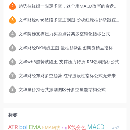
趋势柱红绿一眼定多空，这个用MACD改写的看盘指标，把顶底信号可视化后简单多了
文华财经wh6波段多空主副图-阶梯红绿柱趋势跟踪指标公式
文华阶梯支撑压力买卖点背离多空钝化指标公式
文华财经DK均线主图-量柱趋势副图期货精品指标公式
文华wh6趋势波段王-支撑压力转折-RSI强弱指标公式
文华财经东财多空趋势-红绿波段柱指标公式无未来
文华量价持仓共振副图区分多空量能结构公式
标签
EMA
MACD
ATR
bol
K线变色
EMA均线
wh7
KDJ
RSI