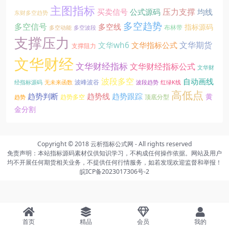
主图指标
压力支撑
买卖信号
公式源码
均线
东财多空趋势
多空趋势
多空信号
多空线
指标源码
布林带
多空动能
多空波段
支撑压力
文华期货
文华wh6
文华指标公式
支撑阻力
文华财经
文华财经指标
文华财经指标公式
文华财
波段多空
自动画线
波峰波谷
经指标源码
无未来函数
波段趋势
红绿K线
高低点
趋势线
趋势判断
趋势跟踪
黄
趋势多空
顶底分型
趋势
金分割
Copyright © 2018
云析指标公式网
- All rights reserved
免责声明：本站指标源码素材仅供知识学习，不构成任何操作依据。网站及用户
均不开展任何期货相关业务，不提供任何行情服务，如若发现欢迎监督和举报！
皖ICP备2023017306号-2
站点地图
Sitemap
已运行
950天 12时 10分 15秒
首页
精品
会员
我的