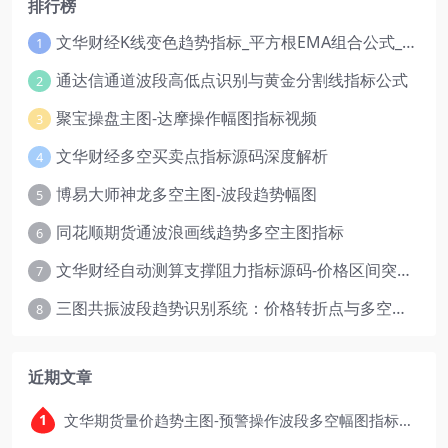
排行榜
文华财经K线变色趋势指标_平方根EMA组合公式_红绿波段操盘指标源码
1
通达信通道波段高低点识别与黄金分割线指标公式
2
聚宝操盘主图-达摩操作幅图指标视频
3
文华财经多空买卖点指标源码深度解析
4
博易大师神龙多空主图-波段趋势幅图
5
同花顺期货通波浪画线趋势多空主图指标
6
文华财经自动测算支撑阻力指标源码-价格区间突破多空
7
三图共振波段趋势识别系统：价格转折点与多空动能分析
8
近期文章
文华期货量价趋势主图-预警操作波段多空幅图指标公式