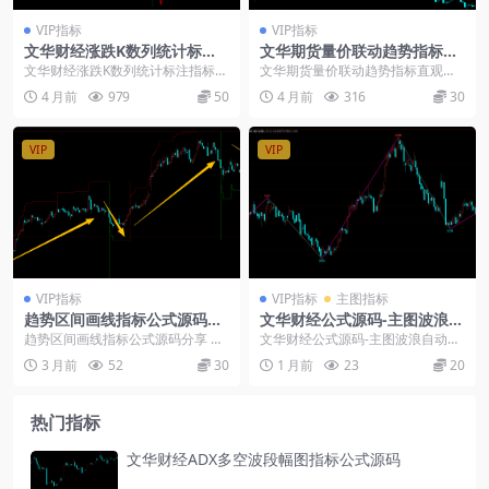
VIP指标
VIP指标
文华财经涨跌K数列统计标注
文华期货量价联动趋势指标直
指标公式
观捕捉市场强弱高效识别波段
文华财经涨跌K数列统计标注指标公
文华期货量价联动趋势指标直观捕
拐点
式： 指标整合MACD、KDJ、RSI、
捉市场强弱高效识别波段拐点 这是
4 月前
979
50
4 月前
316
30
多空均线...
一款把成交量和价格...
VIP
VIP
VIP指标
VIP指标
主图指标
趋势区间画线指标公式源码分
文华财经公式源码-主图波浪自
享 实用盘面趋势研判工具
动画线-支撑压力位指标
趋势区间画线指标公式源码分享 实
文华财经公式源码-主图波浪自动画
用盘面趋势研判工具： 日常复盘梳
线-支撑压力位指标： 源码主要逻辑
3 月前
52
30
1 月前
23
20
理行情走势时，想...
是用BACKS...
热门指标
文华财经ADX多空波段幅图指标公式源码