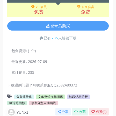
VIP会员
永久会员
免费
免费
登录后购买
已有
235
人解锁下载
包含资源:
(1个)
最近更新:
2026-07-09
累计销量:
235
下载遇到问题？可联系客服QQ2582480372
分型笔量化
文华财经指标源码
波段结构分析
缠论笔指标
顶底分型自动画线
YUNXI
分享
收藏
点赞(
0
)