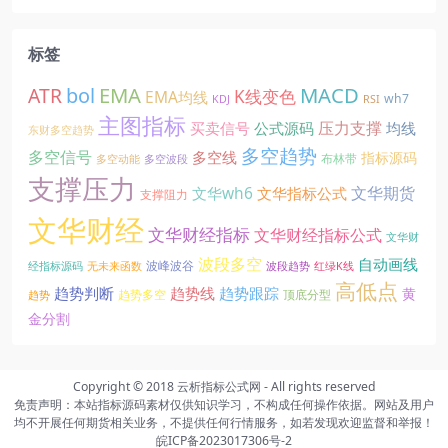
标签
EMA
MACD
ATR
bol
K线变色
EMA均线
wh7
KDJ
RSI
主图指标
压力支撑
买卖信号
公式源码
均线
东财多空趋势
多空趋势
多空信号
多空线
指标源码
布林带
多空动能
多空波段
支撑压力
文华期货
文华wh6
文华指标公式
支撑阻力
文华财经
文华财经指标
文华财经指标公式
文华财
波段多空
自动画线
波峰波谷
经指标源码
无未来函数
波段趋势
红绿K线
高低点
趋势线
趋势判断
趋势跟踪
黄
趋势多空
顶底分型
趋势
金分割
Copyright © 2018
云析指标公式网
- All rights reserved
免责声明：本站指标源码素材仅供知识学习，不构成任何操作依据。网站及用户
均不开展任何期货相关业务，不提供任何行情服务，如若发现欢迎监督和举报！
皖ICP备2023017306号-2