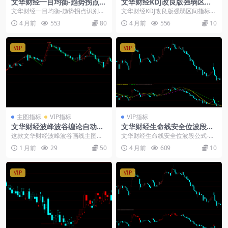
文华财经一目均衡-趋势拐点识
文华财经KDJ改良版强弱区间
别指标公式
指标公式-彩色填充直观辨趋势
文华财经一目均衡-趋势拐点识别指
文华财经KDJ改良版强弱区间指标公
源码
标公式： 指标是一款趋势跟踪类技
式-彩色填充直观辨趋势源码： 指标
4 月前
553
80
4 月前
556
10
术分析工具，通过...
是在经典波动...
VIP
VIP
主图指标
VIP指标
VIP指标
文华财经波峰波谷缠论自动画
文华财经生命线安全位波段公
线主图指标
式-多线共振趋势指标源码
这款文华财经波峰波谷画线主图，
文华财经生命线安全位波段公式-多
依托波段高低点自动绘制缠论结构
线共振趋势指标源码： 这款指标是
1 月前
29
50
4 月前
609
10
线，直观划分行情区间...
一套完整的走势辅...
VIP
VIP