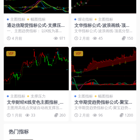
主图指标
幅图指标
缠论指标
主图指标
通达信期货指标公式-支撑压力
文华指标公式-波浪画线-顶底
通道多空线-变色K波段趋势-抄
分型主图指标源码
一、主图趋势指标： 以K线为基
文华指标公式-波浪画线-顶底分型主
底短线信号
础，叠加彩色均线（红 / 绿 / 紫 / 黄
图指标源码： 波浪理论有未来函
4 月前
971
2 月前
45
150
线）、...
数，介意者不懂波...
VIP
VIP
主图指标
支撑压力
主图指标
幅图指标
文华财经K线变色主图指标_压
文华期货趋势指标公式-聚宝趋
力支撑自动画线多空信号公式
势王-macd波段幅图
主图用高低点突破自动画支撑压力
文华期货趋势指标公式-聚宝趋势王-
源码
线，K线红绿变色区分强弱，多空信
macd波段幅图： 适用文华财经软
1 月前
33
260
2 月前
96
1200
号一目了然，省得自...
件wh6 ...
热门指标