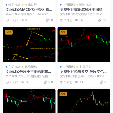
幅图指标
文华财经
主图指标
缠论指标
文华财经MACD优化指标-低位
文华财经缠论笔线段主图指标
金叉背离自动提示源码
公式
早年单纯依靠原始MACD常常踩
文华财经缠论笔线段主图指标公
坑，肉眼分辨背离费时，大量虚假
式： 这套源码把缠论里的笔、线
5 天前
8
80
2 月前
86
280
金叉很容易造成误判。...
段、中枢全给自动画出来...
VIP
VIP
主图指标
幅图指标
主图指标
支撑压力
文华财经波段王主图幅图套装
文华财经趋势多空-波段变色K
指标无未来
主图公式
文华财经波段王主图幅图套装指标
文华财经主图指标，用红绿K线背景
无未来： 这套千寻波段配套主图和
直观区分多空区域，搭配主趋势
2 月前
74
860
1 周前
13
80
副图组合指标，能自...
线、平衡线判断方向。...
VIP