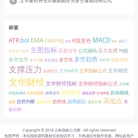
文华量价持仓共振副图区分多空量能结构公式
标签
EMA
MACD
ATR
bol
K线变色
EMA均线
wh7
KDJ
RSI
主图指标
压力支撑
买卖信号
公式源码
均线
东财多空趋势
多空趋势
多空信号
多空线
指标源码
布林带
多空动能
多空波段
支撑压力
文华期货
文华wh6
文华指标公式
支撑阻力
文华财经
文华财经指标
文华财经指标公式
文华财
波段多空
自动画线
波峰波谷
经指标源码
无未来函数
波段趋势
红绿K线
高低点
趋势线
趋势判断
趋势跟踪
黄
趋势多空
顶底分型
趋势
金分割
Copyright © 2018
云析指标公式网
- All rights reserved
免责声明：本站指标源码素材仅供知识学习，不构成任何操作依据。网站及用户