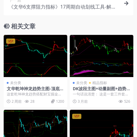
《文华6支撑阻力指标》17周期自动划线工具-解决
盘口判断难题-智能识别高低位压力支撑源码
相关文章
VIP
未分类
未分类
精品指标
文华乾坤神龙趋势主图-顶底背
DK波段主图+动量副图+趋势
离波段幅图无未来
副图：三屏联动看趋势，信号
这套乾坤神龙趋势搭配财宝掘金幅
一句话说清楚： 这是一套三件套组
不打架
图指标，以轨道线划分多空边界，
合：一个主图看方向，两个副图相
2 周前
28
1200
3 月前
526
趋势拐点清晰标注。副...
互验证。主图出信号...
VIP