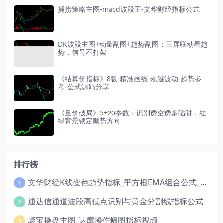
捕捞策略主图-macd波段王-文华财经指标公式
DK波段主图+动量副图+趋势副图：三屏联动看趋
势，信号不打架
《结算价指标》8版-精准画线-规避波动-趋势参
考-公式源码分享
《量价破局》5+20参数：识别诱空诱多陷阱，红
绿背景锁定顺势方向
排行榜
文华财经K线变色趋势指标_平方根EMA组合公式_红绿波段操盘指标源码
1
通达信通道波段高低点识别与黄金分割线指标公式
2
聚宝操盘主图-达摩操作幅图指标视频
3