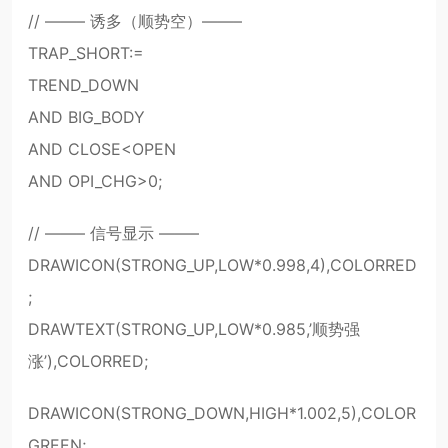
// ——– 诱多（顺势空）——–
TRAP_SHORT:=
TREND_DOWN
AND BIG_BODY
AND CLOSE<OPEN
AND OPI_CHG>0;
// ——– 信号显示 ——–
DRAWICON(STRONG_UP,LOW*0.998,4),COLORRED
;
DRAWTEXT(STRONG_UP,LOW*0.985,’顺势强
涨’),COLORRED;
DRAWICON(STRONG_DOWN,HIGH*1.002,5),COLOR
GREEN;