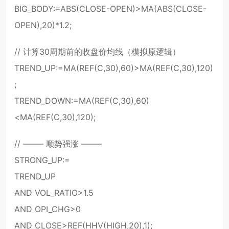
BIG_BODY:=ABS(CLOSE-OPEN)>MA(ABS(CLOSE-
OPEN),20)*1.2;
// 计算30周期前的收盘价均线（模拟原逻辑）
TREND_UP:=MA(REF(C,30),60)>MA(REF(C,30),120)
;
TREND_DOWN:=MA(REF(C,30),60)
<MA(REF(C,30),120);
// ——– 顺势强涨 ——–
STRONG_UP:=
TREND_UP
AND VOL_RATIO>1.5
AND OPI_CHG>0
AND CLOSE>REF(HHV(HIGH,20),1);