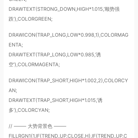
DRAWTEXT(STRONG_DOWN,HIGH*1.015,’顺势强
跌’),COLORGREEN;
DRAWICON(TRAP_LONG,LOW*0.998,1),COLORMAG
ENTA;
DRAWTEXT(TRAP_LONG,LOW*0.985,’诱
空’),COLORMAGENTA;
DRAWICON(TRAP_SHORT,HIGH*1.002,2),COLORCY
AN;
DRAWTEXT(TRAP_SHORT,HIGH*1.015,’诱
多’),COLORCYAN;
// ——– 大势背景色 ——–
FILLRGN1(1,IF(TREND_UP,CLOSE,H),IF(TREND_UP,C