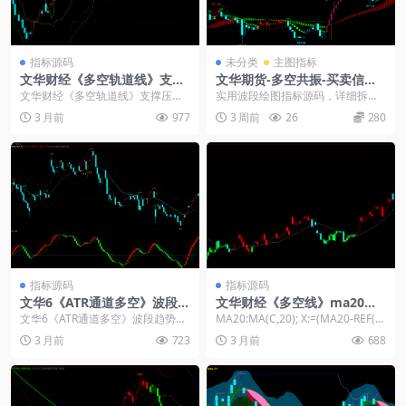
指标源码
未分类
主图指标
文华财经《多空轨道线》支撑
文华期货-多空共振-买卖信号
压力多空止损线
主图公式
文华财经《多空轨道线》支撑压力
实用波段绘图指标源码，详细拆解
多空止损线 N1:=5; N2:=10; N3:=...
多段线条、高低点位标记逻辑，上
3 月前
977
3 周前
26
280
中下轨道线，附带公式...
指标源码
指标源码
文华6《ATR通道多空》波段趋
文华财经《多空线》ma20波
势王主图幅图指标
段趋势转折主图
文华6《ATR通道多空》波段趋势王
MA20:MA(C,20); X:=(MA20-REF(M
主图幅图指标：一个主图+一个幅
A20,1)); UP...
3 月前
723
3 月前
688
图，无未来函数，...