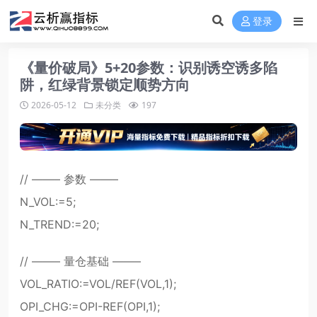
登录
《量价破局》5+20参数：识别诱空诱多陷
阱，红绿背景锁定顺势方向
2026-05-12
未分类
197
// ——– 参数 ——–
N_VOL:=5;
N_TREND:=20;
// ——– 量仓基础 ——–
VOL_RATIO:=VOL/REF(VOL,1);
OPI_CHG:=OPI-REF(OPI,1);