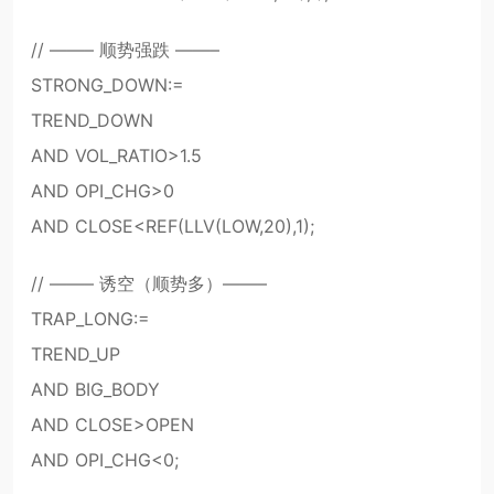
// ——– 顺势强跌 ——–
STRONG_DOWN:=
TREND_DOWN
AND VOL_RATIO>1.5
AND OPI_CHG>0
AND CLOSE<REF(LLV(LOW,20),1);
// ——– 诱空（顺势多）——–
TRAP_LONG:=
TREND_UP
AND BIG_BODY
AND CLOSE>OPEN
AND OPI_CHG<0;