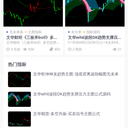
无未来函
主图指标
未分类
指标源码
文华财经《三板斧boll》多空
文华wh6波段DK趋势支撑压力
趋势顶底指标公式
主图公式源码
文华财经《三板斧boll》多空趋势顶
F:=IF(BARSCOUNT(C)>=8,8,BARS
底指标公式，融合均线与区间测算
COUNT(C))...
3 月前
834
450
2 周前
21
逻辑，自动标注...
热门指标
文华乾坤神龙趋势主图-顶底背离波段幅图无未来
文华wh6波段DK趋势支撑压力主图公式源码
文华期货-多空共振-买卖信号主图公式