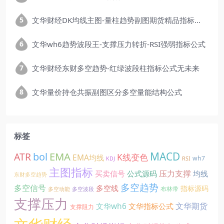
文华财经DK均线主图-量柱趋势副图期货精品指标公式
文华wh6趋势波段王-支撑压力转折-RSI强弱指标公式
文华财经东财多空趋势-红绿波段柱指标公式无未来
文华量价持仓共振副图区分多空量能结构公式
标签
EMA
MACD
ATR
bol
K线变色
EMA均线
wh7
KDJ
RSI
主图指标
压力支撑
买卖信号
公式源码
均线
东财多空趋势
多空趋势
多空信号
多空线
指标源码
布林带
多空动能
多空波段
支撑压力
文华期货
文华wh6
文华指标公式
支撑阻力