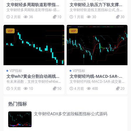
文华财经多周期轨道彩带指标-
文华财经上轨压力下轨支撑突
搭配20均线区分趋势整理段源
破主图
文华财经多周期轨道彩带指标-搭配
文华财经轨道线主图指标公式,含短
码
20均线区分趋势整理段源码： 分享
中长三组轨道,上轨压力下轨支撑一
2 月前
36
10
1 月前
30
30
一套文华财经轨...
目了然,共振信号...
VIP
VIP
VIP指标
VIP指标
文华wh7黄金分割自动画线主
文华财经均线-MACD-SAR-成
图指标源码
交量波段指标-多空平仓信号
有未来函数，支持文华财经wh6wh
文华财经均线-MACD-SAR-成交量
7电脑端，下载附件xtrd的指标文
波段指标-多空平仓信号 本指标整合
5 天前
10
50
4 月前
400
20
件，导入即可...
多周期均...
热门指标
文华财经ADX多空波段幅图指标公式源码