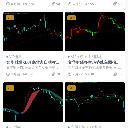
主图买卖标识指标源码
合-多周期均线排列过滤-主图买卖标
标公式： 指标是一款趋势跟踪类技
4 月前
258
50
4 月前
553
80
识指...
术分析工具，通过...
VIP
VIP
VIP指标
VIP指标
主图指标
文华财经KD顶底背离自动标注
文华财经多空趋势线主图指标_
指标-波段均线多空趋势判断源
ATR动态止损红绿K线公式源
文华财经KD顶底背离自动标注指标-
文华财经多空趋势线主图指标_ATR
码
码
波段均线多空趋势判断源码： 基于
动态止损红绿K线公式源码： 使用
4 月前
581
70
2 月前
38
60
ATR止损、波...
说明：仅供参考...
VIP
VIP
VIP指标
主图指标
VIP指标