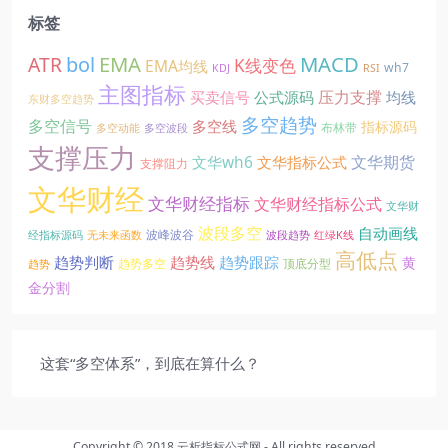
标签
EMA
MACD
ATR
bol
K线变色
EMA均线
wh7
KDJ
RSI
主图指标
压力支撑
买卖信号
公式源码
均线
东财多空趋势
多空趋势
多空信号
多空线
指标源码
布林带
多空动能
多空波段
支撑压力
文华期货
文华wh6
文华指标公式
支撑阻力
文华财经
文华财经指标
文华财经指标公式
文华财
波段多空
自动画线
波峰波谷
经指标源码
无未来函数
波段趋势
红绿K线
高低点
趋势线
趋势判断
趋势跟踪
黄
趋势多空
顶底分型
趋势
金分割
这套“多空体系”，到底在算什么？
Copyright © 2018
云析指标公式网
- All rights reserved