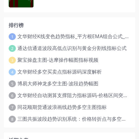
排行榜
文华财经K线变色趋势指标_平方根EMA组合公式_红绿波段操盘指标源码
1
通达信通道波段高低点识别与黄金分割线指标公式
2
聚宝操盘主图-达摩操作幅图指标视频
3
文华财经多空买卖点指标源码深度解析
4
博易大师神龙多空主图-波段趋势幅图
5
文华财经自动测算支撑阻力指标源码-价格区间突破多空
6
同花顺期货通波浪画线趋势多空主图指标
7
三图共振波段趋势识别系统：价格转折点与多空动能分析
8