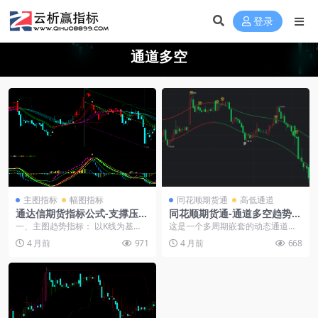
登录
通道多空
主图指标
幅图指标
同花顺期货通
高低通道
通达信期货指标公式-支撑压力
同花顺期货通-通道多空趋势主
通道多空线-变色K波段趋势-抄
图指标
一、主图趋势指标： 以K线为基
这是一个多周期嵌套的动态通道突
底短线信号
础，叠加彩色均线（红 / 绿 / 紫 / 黄
破指标公式，融合加权均价、EMA
4 月前
971
4 月前
668
线）、...
平滑、REFX平移...