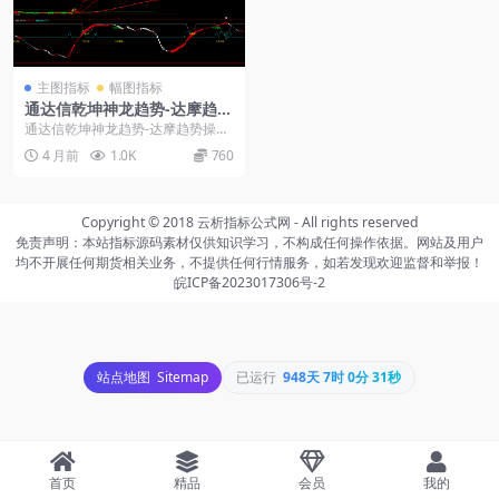
主图指标
幅图指标
通达信乾坤神龙趋势-达摩趋势
操作幅图
通达信乾坤神龙趋势-达摩趋势操作
幅图： 主图（乾坤神龙）：核心是
4 月前
1.0K
760
红绿圆点趋势线，...
Copyright © 2018
云析指标公式网
- All rights reserved
免责声明：本站指标源码素材仅供知识学习，不构成任何操作依据。网站及用户
均不开展任何期货相关业务，不提供任何行情服务，如若发现欢迎监督和举报！
皖ICP备2023017306号-2
站点地图
Sitemap
已运行
948天 7时 0分 31秒
首页
精品
会员
我的