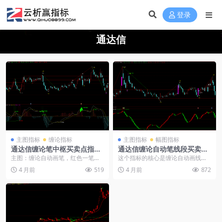
登录
通达信
主图指标
缠论指标
主图指标
幅图指标
通达信缠论笔中枢买卖点指标-
通达信缠论自动笔线段买卖点
macd面积背离|柱子背离
指标公式
主图：缠论自动画笔，红色一笔，
这个指标的核心是缠论自动画线与
绿线一笔，中枢框，1买2买3买，1
涨停标记的组合。 核心逻辑：通过
4 月前
519
4 月前
872
卖2卖3卖文字提...
复杂的算法自动识别...